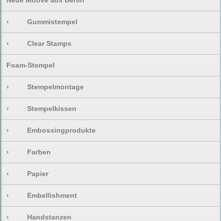
Neue Motive aus Berlin
›
Gummistempel
›
Clear Stamps
Foam-Stempel
›
Stempelmontage
›
Stempelkissen
›
Embossingprodukte
›
Farben
›
Papier
›
Embellishment
›
Handstanzen