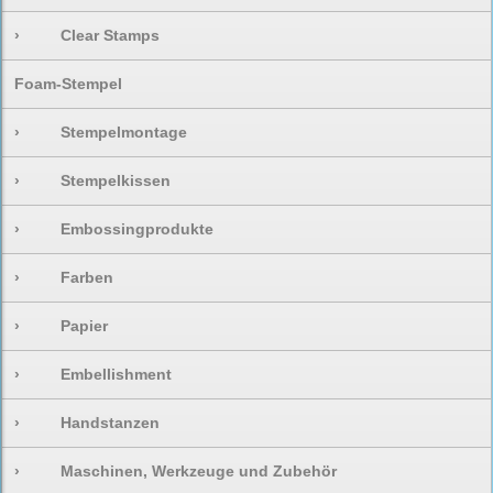
›
Clear Stamps
Foam-Stempel
›
Stempelmontage
›
Stempelkissen
›
Embossingprodukte
›
Farben
›
Papier
›
Embellishment
›
Handstanzen
›
Maschinen, Werkzeuge und Zubehör