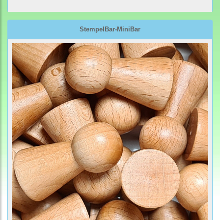
StempelBar-MiniBar