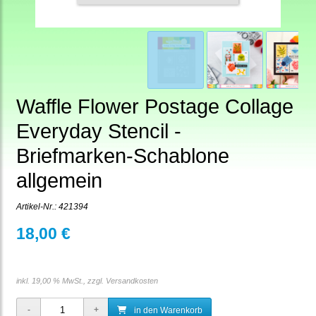
Waffle Flower Postage Collage
Everyday Stencil -
Briefmarken-Schablone
allgemein
Artikel-Nr.:
421394
18,00 €
inkl. 19,00 % MwSt., zzgl.
Versandkosten
in den Warenkorb