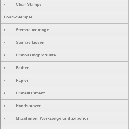
›
Clear Stamps
Foam-Stempel
›
Stempelmontage
›
Stempelkissen
›
Embossingprodukte
›
Farben
›
Papier
›
Embellishment
›
Handstanzen
›
Maschinen, Werkzeuge und Zubehör