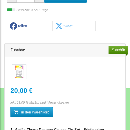
Lieferzeit: 4 bis 6 Tage
teilen
tweet
Zubehör
Zubehör:
20,00 €
inkl. 19,00 % MwSt., zzgl.
Versandkosten
in den Warenkorb
1:
Waffle Flower Postage Collage Die-Set - Briefmarken-