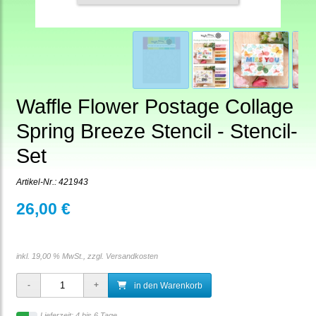
Waffle Flower Postage Collage
Spring Breeze Stencil - Stencil-
Set
Artikel-Nr.:
421943
26,00 €
inkl. 19,00 % MwSt., zzgl.
Versandkosten
in den Warenkorb
Lieferzeit: 4 bis 6 Tage