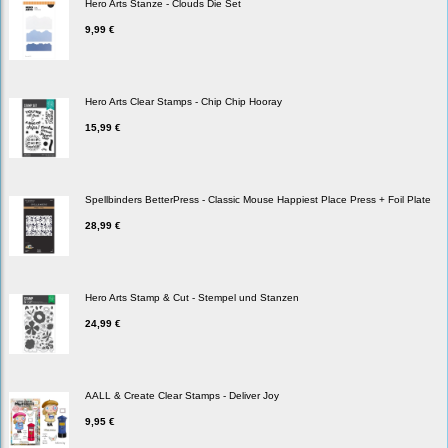
Hero Arts Stanze - Clouds Die Set
9,99 €
Hero Arts Clear Stamps - Chip Chip Hooray
15,99 €
Spellbinders BetterPress - Classic Mouse Happiest Place Press + Foil Plate
28,99 €
Hero Arts Stamp & Cut - Stempel und Stanzen
24,99 €
AALL & Create Clear Stamps - Deliver Joy
9,95 €