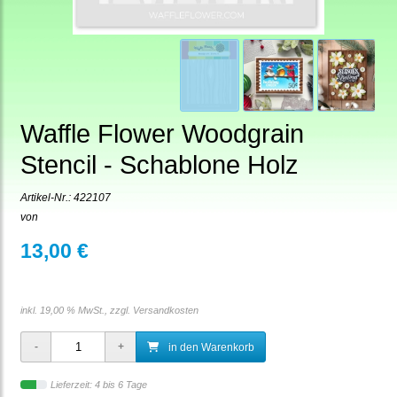
Waffle Flower Woodgrain
Stencil - Schablone Holz
Artikel-Nr.:
422107
von
13,00 €
inkl. 19,00 % MwSt., zzgl.
Versandkosten
in den Warenkorb
Lieferzeit: 4 bis 6 Tage