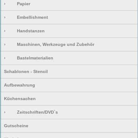
›
Papier
›
Embellishment
›
Handstanzen
›
Maschinen, Werkzeuge und Zubehör
›
Bastelmaterialien
Schablonen - Stencil
Aufbewahrung
Küchensachen
›
Zeitschriften/DVD`s
Gutscheine