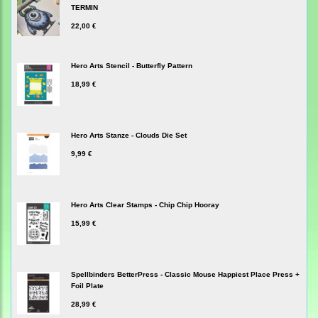
TERMIN
22,00 €
Hero Arts Stencil - Butterfly Pattern
18,99 €
Hero Arts Stanze - Clouds Die Set
9,99 €
Hero Arts Clear Stamps - Chip Chip Hooray
15,99 €
Spellbinders BetterPress - Classic Mouse Happiest Place Press +
Foil Plate
28,99 €