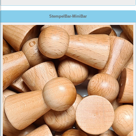
StempelBar-MiniBar