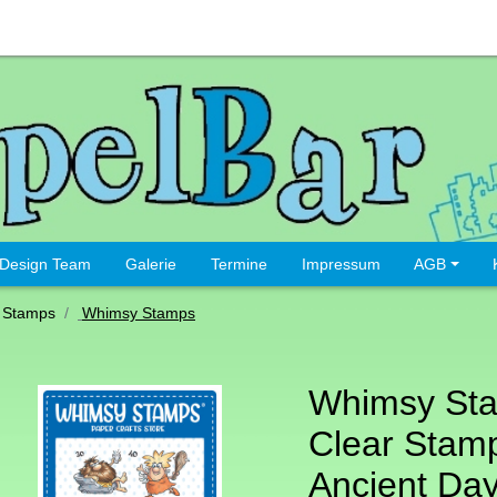
Design Team
Galerie
Termine
Impressum
AGB
 Stamps
Whimsy Stamps
Whimsy St
Clear Stamp
Ancient Da