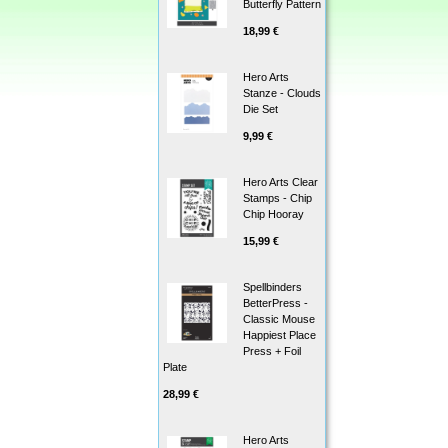
Butterfly Pattern
18,99 €
Hero Arts
Stanze - Clouds
Die Set
9,99 €
Hero Arts Clear
Stamps - Chip
Chip Hooray
15,99 €
Spellbinders
BetterPress -
Classic Mouse
Happiest Place
Press + Foil
Plate
28,99 €
Hero Arts