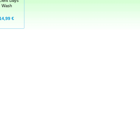
cient Days
Wash
14,99 €