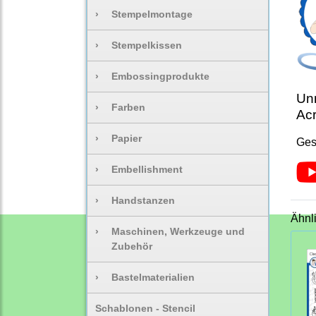
›
Stempelmontage
›
Stempelkissen
›
Embossingprodukte
Unm
›
Farben
Acr
›
Papier
Ges
›
Embellishment
›
Handstanzen
Ähnl
›
Maschinen, Werkzeuge und
Zubehör
›
Bastelmaterialien
Schablonen - Stencil