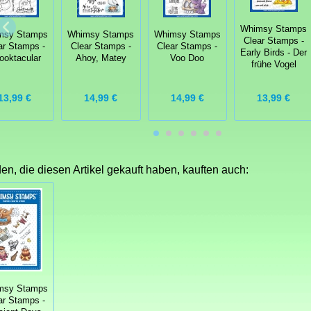
Whimsy Stamps
msy Stamps
Whimsy Stamps
Whimsy Stamps
Clear Stamps -
ar Stamps -
Clear Stamps -
Clear Stamps -
Early Birds - Der
ooktacular
Ahoy, Matey
Voo Doo
frühe Vogel
13,99 €
14,99 €
14,99 €
13,99 €
n, die diesen Artikel gekauft haben, kauften auch:
msy Stamps
ar Stamps -