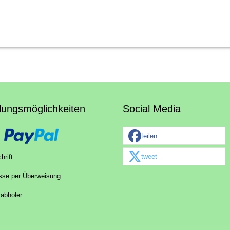
lungsmöglichkeiten
Social Media
teilen
tweet
hrift
sse per Überweisung
tabholer