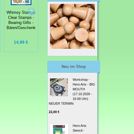
Whimsy Stamps
Whimsy Stamps
Whimsy Stamps
Clear Stamps -
Clear Stamps -
Clear Stamps -
Bearing Gifts -
Fairy Llamacorn
Polka Dot Pals
Bären/Geschenk
Magic
Beau
14,99 €
14,99 €
13,99 €
Neu im Shop
Workshop -
Hero Arts - BIG
MOUTH
(17.10.2026 -
16.00 Uhr)
NEUER TERMIN
22,00 €
Hero Arts
Stencil -