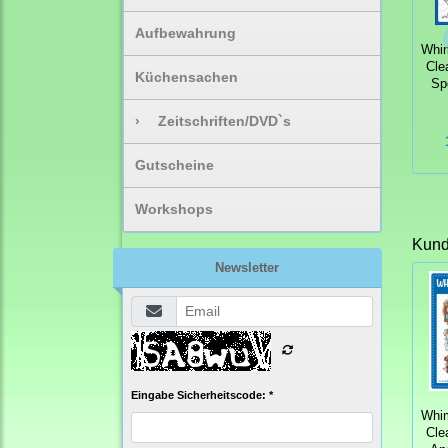
Aufbewahrung
Whi
Cle
Küchensachen
Sp
›
Zeitschriften/DVD`s
Gutscheine
Workshops
Kunde
Newsletter
Eingabe Sicherheitscode: *
Whi
Cle