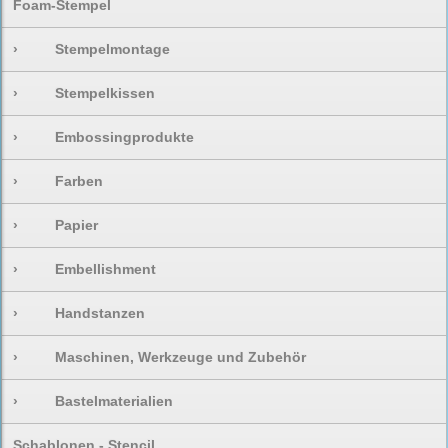
Foam-Stempel
›
Stempelmontage
›
Stempelkissen
›
Embossingprodukte
›
Farben
›
Papier
›
Embellishment
›
Handstanzen
›
Maschinen, Werkzeuge und Zubehör
›
Bastelmaterialien
Schablonen - Stencil