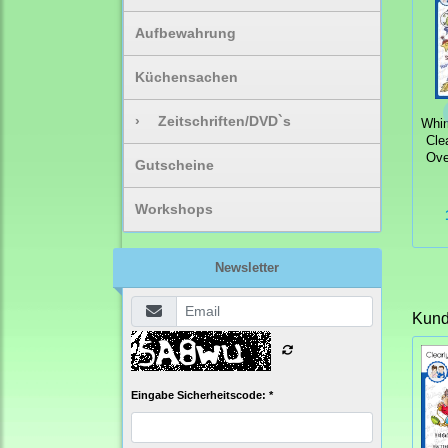
Aufbewahrung
Küchensachen
›
Zeitschriften/DVD`s
Whi
Cle
Ove
Gutscheine
Workshops
Newsletter
Kunde
Eingabe Sicherheitscode: *