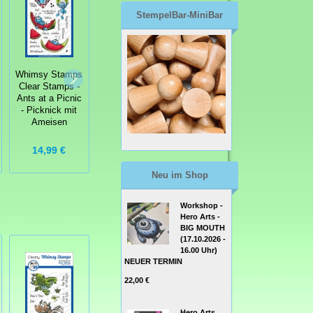
StempelBar-MiniBar
Whimsy Stamps
Whimsy Stamps
Whimsy Stamps
Clear Stamps -
Clear Stamps -
Clear Stamps -
Ants at a Picnic
Polka Dot Pals
Arrgg! Pirates -
- Picknick mit
Beau
Pirat
Ameisen
14,99 €
13,99 €
13,99 €
Neu im Shop
Workshop -
Hero Arts -
BIG MOUTH
(17.10.2026 -
16.00 Uhr)
NEUER TERMIN
22,00 €
Hero Arts