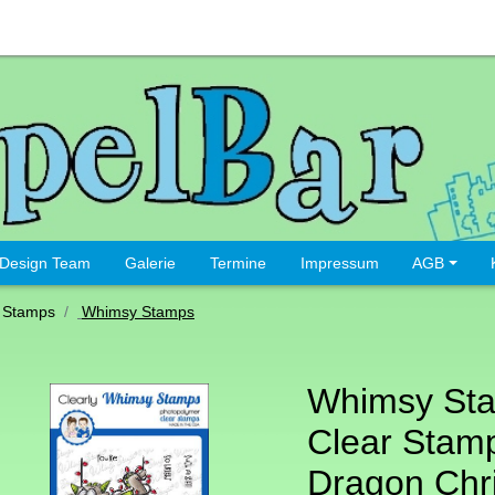
Design Team
Galerie
Termine
Impressum
AGB
 Stamps
Whimsy Stamps
Whimsy St
Clear Stamp
Dragon Chr