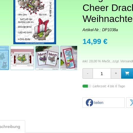
Cheer Drac
Weihnachte
Artikel-Nr.:
DP1038a
14,99 €
inkl. 19,00 % MwSt., zzgl.
Versand
Lieferzeit: 4 bis 6 Tage
teilen
schreibung