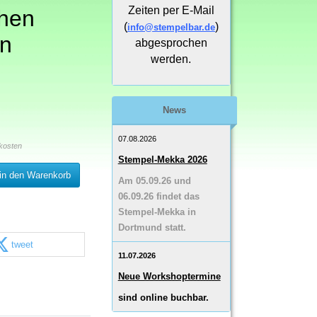
Zeiten per E-Mail
hen
(
)
info@stempelbar.de
n
abgesprochen
werden.
News
07.08.2026
kosten
Stempel-Mekka 2026
in den Warenkorb
Am 05.09.26 und
06.09.26 findet das
Stempel-Mekka in
Dortmund statt.
tweet
11.07.2026
Neue Workshoptermine
sind online buchbar.