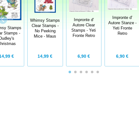
Impronte d'
Impronte d'
Whimsy Stamps
Autore Stanze -
Autore Clear
Clear Stamps -
msy Stamps
Yeti Fronte
Stamps - Yeti
No Peeking
ar Stamps -
Retro
Fronte Retro
Mice - Maus
Dudley's
hristmas
14,99 €
6,90 €
14,99 €
6,90 €