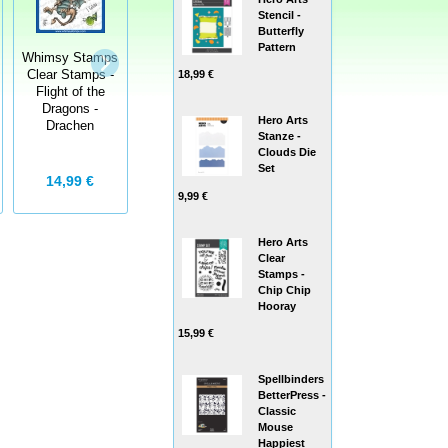
Stencil -
Butterfly
Pattern
Whimsy Stamps
Whimsy Stamps
Whimsy Stamps
Clear Stamps -
18,99 €
Clear Stamps -
Clear Stamps -
Flight of the
Gnome One
Birfday Party
Dragons -
Else
Dragons
Hero Arts
Drachen
Stanze -
Clouds Die
Set
14,99 €
13,99 €
14,99 €
9,99 €
Hero Arts
Clear
Stamps -
Chip Chip
Hooray
15,99 €
Spellbinders
BetterPress -
Classic
Mouse
Happiest