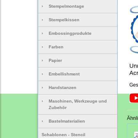
›
Stempelmontage
›
Stempelkissen
›
Embossingprodukte
›
Farben
›
Papier
Unm
Acr
›
Embellishment
Ges
›
Handstanzen
›
Maschinen, Werkzeuge und
Zubehör
Ähnl
›
Bastelmaterialien
Schablonen - Stencil