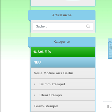
Artikelsuche
Kategorien
% SALE %
NEU
Neue Motive aus Berlin
›
Gummistempel
›
Clear Stamps
Foam-Stempel
Be