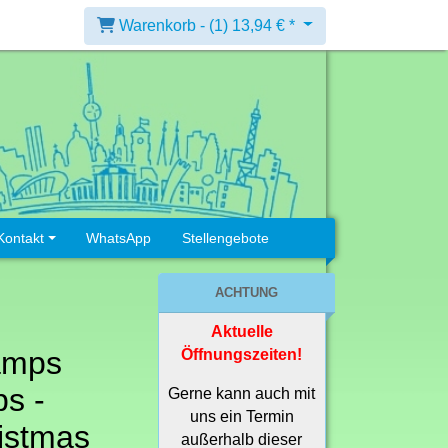
Warenkorb -
(1)
13,94 € *
Kontakt
WhatsApp
Stellengebote
ACHTUNG
Aktuelle
amps
Öffnungszeiten!
s -
Gerne kann auch mit
uns ein Termin
istmas
außerhalb dieser