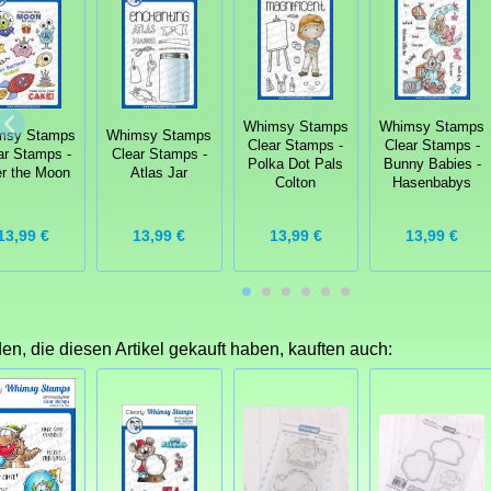
Whimsy Stamps
Whimsy Stamps
msy Stamps
Whimsy Stamps
Clear Stamps -
Clear Stamps -
ar Stamps -
Clear Stamps -
Polka Dot Pals
Bunny Babies -
r the Moon
Atlas Jar
Colton
Hasenbabys
13,99 €
13,99 €
13,99 €
13,99 €
n, die diesen Artikel gekauft haben, kauften auch: