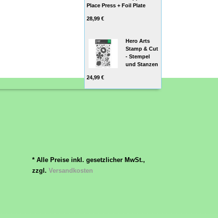
Place Press + Foil Plate
28,99 €
Hero Arts
Stamp & Cut
- Stempel
und Stanzen
24,99 €
* Alle Preise inkl. gesetzlicher MwSt.,
zzgl.
Versandkosten