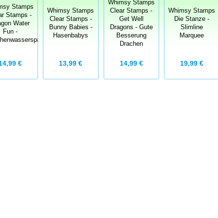
Whimsy Stamps
msy Stamps
Whimsy Stamps
Clear Stamps -
Whimsy Stamps
ar Stamps -
Clear Stamps -
Get Well
Die Stanze -
agon Water
Bunny Babies -
Dragons - Gute
Slimline
Fun -
Hasenbabys
Besserung
Marquee
chenwasserspaß
Drachen
14,99 €
13,99 €
14,99 €
19,99 €