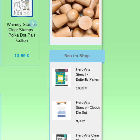
Whimsy Stamps
Whimsy Stamps
Whimsy Stamps
Clear Stamps -
Clear Stamps -
Clear Stamps -
Gnome
Polka Dot Pals
Over the Moon
Birthdays -
Colton
Gnomengeburtstage
13,99 €
13,99 €
14,99 €
Neu im Shop
Hero Arts
Stencil -
Butterfly Pattern
18,99 €
Hero Arts
Stanze - Clouds
Die Set
9,99 €
Hero Arts Clear