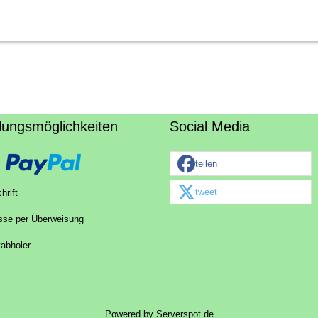
lungsmöglichkeiten
Social Media
teilen
tweet
hrift
sse per Überweisung
tabholer
Powered by
Serverspot.de