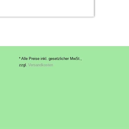
* Alle Preise inkl. gesetzlicher MwSt.,
zzgl.
Versandkosten