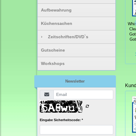
Aufbewahrung
Küchensachen
Whi
Cle
Goth
›
Zeitschriften/DVD`s
Got
Gutscheine
Workshops
Newsletter
Kunde
Eingabe Sicherheitscode: *