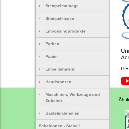
›
Stempelmontage
›
Stempelkissen
›
Embossingprodukte
›
Farben
Unm
›
Papier
Acr
Ges
›
Embellishment
›
Handstanzen
›
Maschinen, Werkzeuge und
Ähnl
Zubehör
›
Bastelmaterialien
Schablonen - Stencil