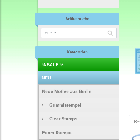
Artikelsuche
Kategorien
% SALE %
NEU
Neue Motive aus Berlin
›
Gummistempel
›
Clear Stamps
Be
Foam-Stempel