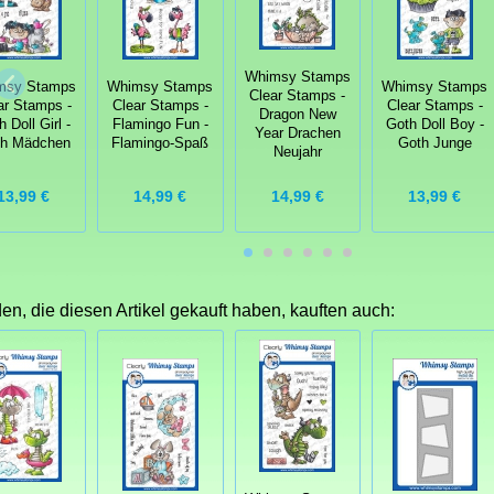
Whimsy Stamps
msy Stamps
Whimsy Stamps
Whimsy Stamps
Clear Stamps -
ar Stamps -
Clear Stamps -
Clear Stamps -
Dragon New
 Doll Girl -
Flamingo Fun -
Goth Doll Boy -
Year Drachen
h Mädchen
Flamingo-Spaß
Goth Junge
Neujahr
13,99 €
14,99 €
14,99 €
13,99 €
n, die diesen Artikel gekauft haben, kauften auch: