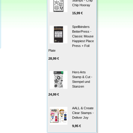
Stamps - Chip
Chip Hooray
15,99 €
Spellbinders
BetterPress -
Classic Mouse
Happiest Place
Press + Foil
Plate
28,99 €
Hero Arts
Stamp & Cut -
Stempel und
Stanzen
24,99 €
AALL & Create
Clear Stamps -
Deliver Joy
9,95 €