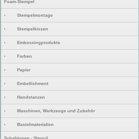
Foam-Stempel
›
Stempelmontage
›
Stempelkissen
›
Embossingprodukte
›
Farben
›
Papier
›
Embellishment
›
Handstanzen
›
Maschinen, Werkzeuge und Zubehör
›
Bastelmaterialien
Schablonen - Stencil