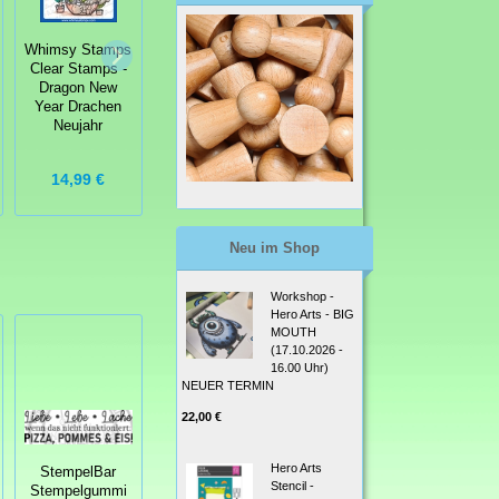
Whimsy Stamps
Whimsy Stamps
Clear Stamps -
Whimsy Stamps
Clear Stamps -
Dragon
Clear Stamps -
Dragon New
Christmas
Hey Ostrich -
Year Drachen
Wishes Drachen
Strauß
Neujahr
Weihnachten
14,99 €
14,99 €
14,99 €
Neu im Shop
Workshop -
Hero Arts - BIG
MOUTH
(17.10.2026 -
16.00 Uhr)
NEUER TERMIN
22,00 €
Hero Arts
StempelBar
StempelBar
Stencil -
Stempelgummi
Stempelgummi