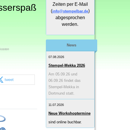
Zeiten per E-Mail
sserspaß
(
)
info@stempelbar.de
abgesprochen
werden.
News
kosten
07.08.2026
Stempel-Mekka 2026
Am 05.09.26 und
tweet
06.09.26 findet das
Stempel-Mekka in
Dortmund statt.
11.07.2026
Neue Workshoptermine
sind online buchbar.