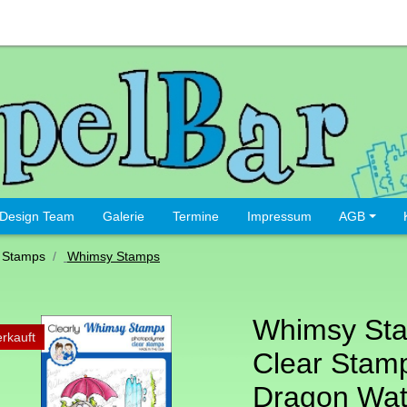
Design Team
Galerie
Termine
Impressum
AGB
 Stamps
Whimsy Stamps
Whimsy St
rkauft
Clear Stamp
Dragon Wat