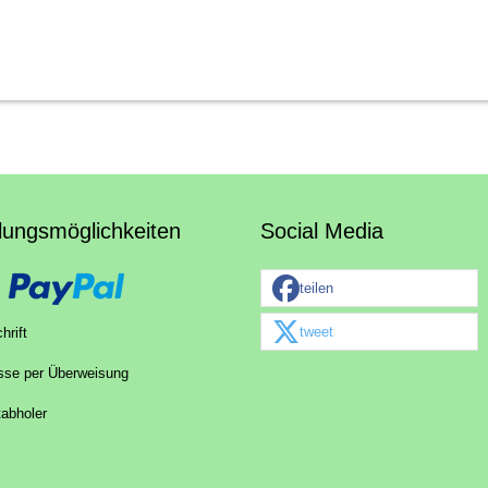
lungsmöglichkeiten
Social Media
teilen
tweet
hrift
sse per Überweisung
tabholer