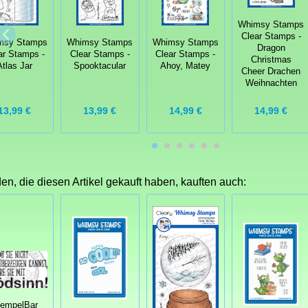
Whimsy Stamps
Clear Stamps -
msy Stamps
Whimsy Stamps
Whimsy Stamps
Dragon
ar Stamps -
Clear Stamps -
Clear Stamps -
Christmas
Atlas Jar
Spooktacular
Ahoy, Matey
Cheer Drachen
Weihnachten
13,99 €
13,99 €
14,99 €
14,99 €
n, die diesen Artikel gekauft haben, kauften auch:
tempelBar