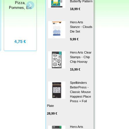
Butterfly Pattern
Pizza,
Für ein
Pommes, Eis
Fünkchen
Whimsy Stamps
18,99 €
Die Stanze -
Stardust Swirl
Hero Arts
Stanze - Clouds
Die Set
9,99 €
5,75 €
4,75 €
19,99 €
Hero Arts Clear
Stamps - Chip
Chip Hooray
15,99 €
Spellbinders
BetterPress -
Classic Mouse
Happiest Place
Press + Foil
Plate
28,99 €
Hero Arts