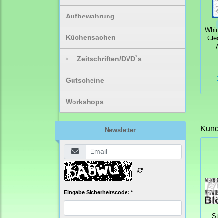
Aufbewahrung
Whi
Küchensachen
Cle
›
Zeitschriften/DVD`s
Gutscheine
Workshops
Kunde
Newsletter
Eingabe Sicherheitscode: *
S