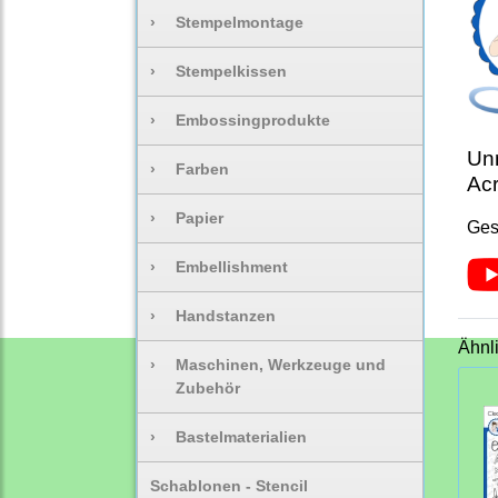
›
Stempelmontage
›
Stempelkissen
›
Embossingprodukte
Unm
›
Farben
Acr
›
Papier
Ges
›
Embellishment
›
Handstanzen
Ähnl
›
Maschinen, Werkzeuge und
Zubehör
›
Bastelmaterialien
Schablonen - Stencil