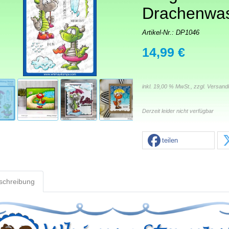
Drachenwa
Artikel-Nr.:
DP1046
14,99 €
inkl. 19,00 % MwSt., zzgl.
Versand
Derzeit leider nicht verfügbar
teilen
schreibung