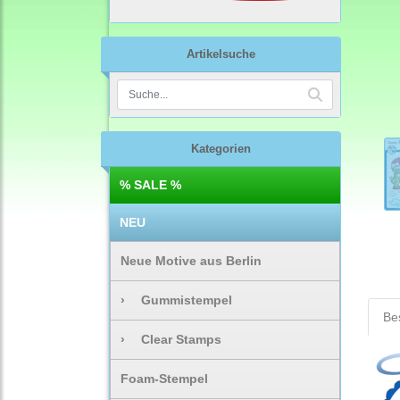
Artikelsuche
Kategorien
% SALE %
NEU
Neue Motive aus Berlin
›
Gummistempel
Be
›
Clear Stamps
Foam-Stempel