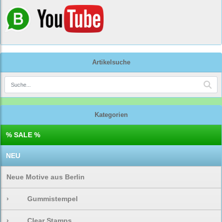
Artikelsuche
Kategorien
% SALE %
NEU
Neue Motive aus Berlin
›
Gummistempel
›
Clear Stamps