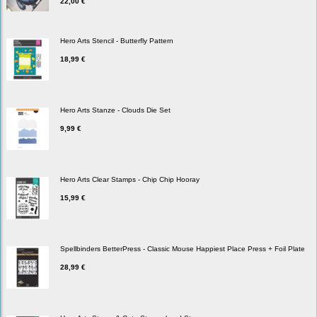
22,00 €
Hero Arts Stencil - Butterfly Pattern
18,99 €
Hero Arts Stanze - Clouds Die Set
9,99 €
Hero Arts Clear Stamps - Chip Chip Hooray
15,99 €
Spellbinders BetterPress - Classic Mouse Happiest Place Press + Foil Plate
28,99 €