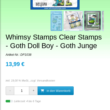
Whimsy Stamps Clear Stamps
- Goth Doll Boy - Goth Junge
Artikel-Nr.:
DP1038
13,99 €
inkl. 19,00 % MwSt., zzgl.
Versandkosten
in den Warenkorb
Lieferzeit: 4 bis 6 Tage