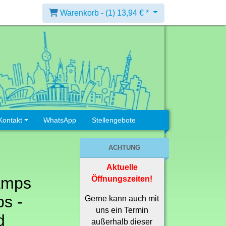
Warenkorb -
(1)
13,94 € *
Kontakt
WhatsApp
Stellengebote
ACHTUNG
Aktuelle
amps
Öffnungszeiten!
s -
Gerne kann auch mit
uns ein Termin
d
außerhalb dieser