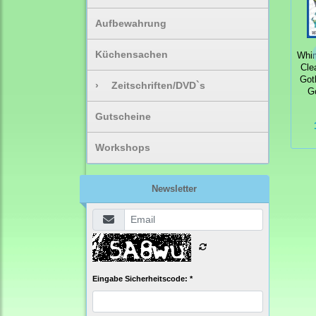
Aufbewahrung
Küchensachen
Whi
Cle
Got
›
Zeitschriften/DVD`s
G
Gutscheine
Workshops
Newsletter
Eingabe Sicherheitscode: *