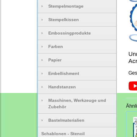
›
Stempelmontage
›
Stempelkissen
›
Embossingprodukte
›
Farben
Unm
›
Papier
Acr
Ges
›
Embellishment
›
Handstanzen
›
Maschinen, Werkzeuge und
Ähnl
Zubehör
›
Bastelmaterialien
Schablonen - Stencil