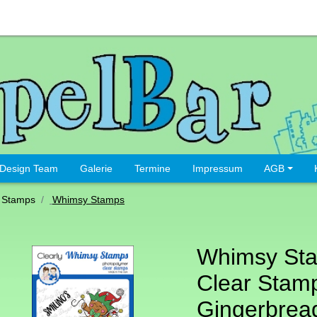
Design Team
Galerie
Termine
Impressum
AGB
 Stamps
Whimsy Stamps
Whimsy St
Clear Stamp
Gingerbrea