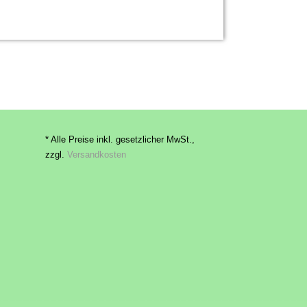
* Alle Preise inkl. gesetzlicher MwSt.,
zzgl.
Versandkosten