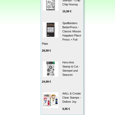
Stamps - Chip
Chip Hooray
15,99 €
Spellbinders
BetterPress -
Classic Mouse
Happiest Place
Press + Foil
Plate
28,99 €
Hero Arts
Stamp & Cut -
Stempel und
Stanzen
24,99 €
AALL & Create
Clear Stamps -
Deliver Joy
9,95 €