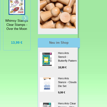
Whimsy Stamps
Whimsy Stamps
Whimsy Stamps
Clear Stamps -
Clear Stamps -
Clear Stamps -
Hippo Fun in the
Over the Moon
Atlas Jar
Sun
13,99 €
13,99 €
14,99 €
Neu im Shop
Hero Arts
Stencil -
Butterfly Pattern
18,99 €
Hero Arts
Stanze - Clouds
Die Set
9,99 €
Hero Arts Clear