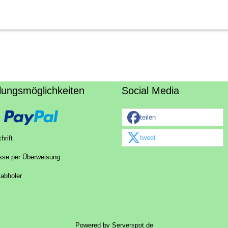
lungsmöglichkeiten
Social Media
teilen
tweet
hrift
sse per Überweisung
tabholer
Powered by
Serverspot.de