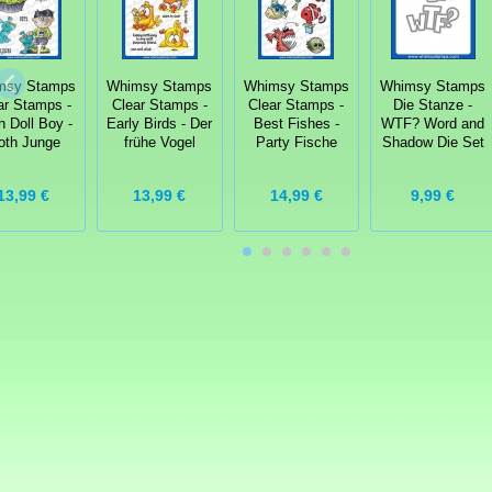
msy Stamps
Whimsy Stamps
Whimsy Stamps
Whimsy Stamps
ar Stamps -
Clear Stamps -
Clear Stamps -
Die Stanze -
h Doll Boy -
Early Birds - Der
Best Fishes -
WTF? Word and
oth Junge
frühe Vogel
Party Fische
Shadow Die Set
13,99 €
13,99 €
14,99 €
9,99 €