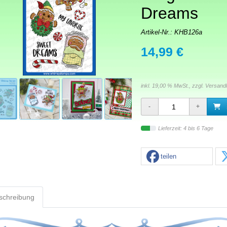
Dreams
Artikel-Nr.:
KHB126a
14,99 €
inkl. 19,00 % MwSt., zzgl.
Versand
Lieferzeit: 4 bis 6 Tage
teilen
schreibung