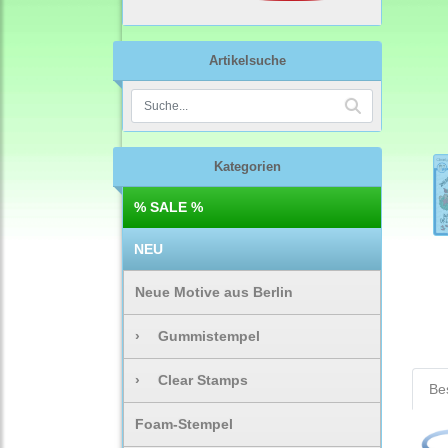
Artikelsuche
Kategorien
% SALE %
NEU
Neue Motive aus Berlin
›
Gummistempel
›
Clear Stamps
Be
Foam-Stempel