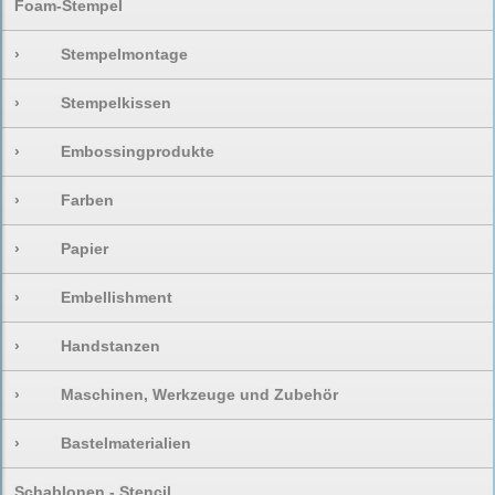
Foam-Stempel
›
Stempelmontage
›
Stempelkissen
›
Embossingprodukte
›
Farben
›
Papier
›
Embellishment
›
Handstanzen
›
Maschinen, Werkzeuge und Zubehör
›
Bastelmaterialien
Schablonen - Stencil