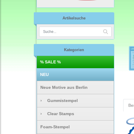
Artikelsuche
Kategorien
% SALE %
NEU
Neue Motive aus Berlin
›
Gummistempel
Be
›
Clear Stamps
Foam-Stempel