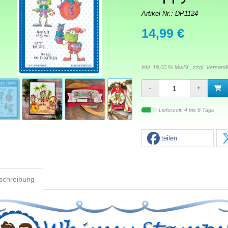
Artikel-Nr.:
DP1124
14,99 €
inkl. 19,00 % MwSt., zzgl.
Versand
Lieferzeit: 4 bis 6 Tage
teilen
schreibung