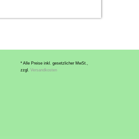
* Alle Preise inkl. gesetzlicher MwSt.,
zzgl.
Versandkosten