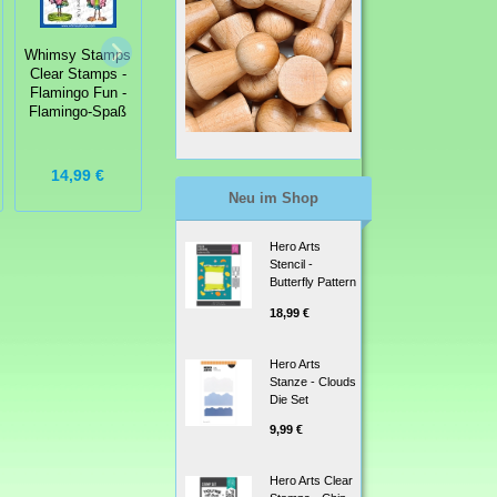
Whimsy Stamps
Whimsy Stamps
Clear Stamps -
Whimsy Stamps
Clear Stamps -
Ants at a Picnic
Clear Stamps -
Flamingo Fun -
- Picknick mit
Over the Moon
Flamingo-Spaß
Ameisen
14,99 €
14,99 €
13,99 €
Neu im Shop
Hero Arts
Stencil -
Butterfly Pattern
18,99 €
Hero Arts
Stanze - Clouds
Die Set
9,99 €
Hero Arts Clear