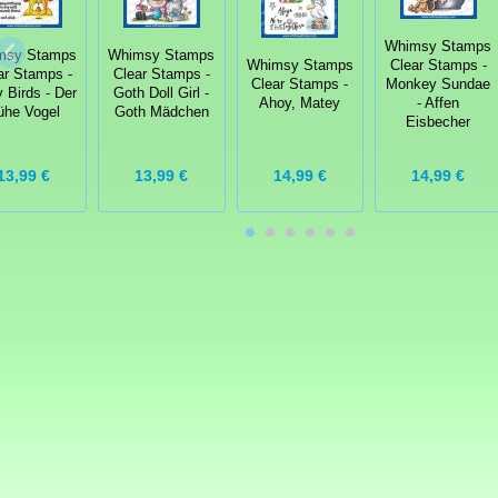
Whimsy Stamps
msy Stamps
Whimsy Stamps
Whimsy Stamps
Clear Stamps -
ar Stamps -
Clear Stamps -
Clear Stamps -
Monkey Sundae
y Birds - Der
Goth Doll Girl -
Ahoy, Matey
- Affen
rühe Vogel
Goth Mädchen
Eisbecher
13,99 €
13,99 €
14,99 €
14,99 €