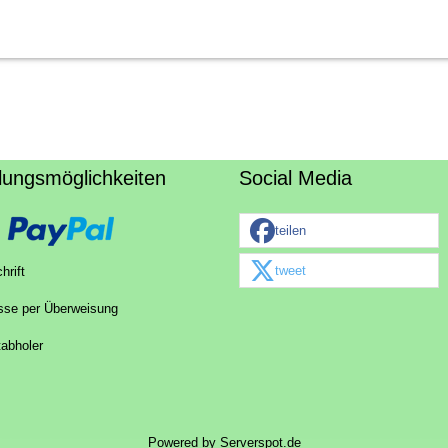
lungsmöglichkeiten
Social Media
teilen
tweet
hrift
sse per Überweisung
tabholer
Powered by
Serverspot.de