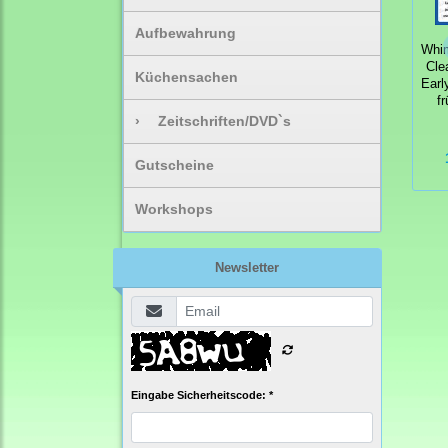
Aufbewahrung
Whi
Cle
Küchensachen
Earl
f
›
Zeitschriften/DVD`s
Gutscheine
Workshops
Newsletter
Eingabe Sicherheitscode: *