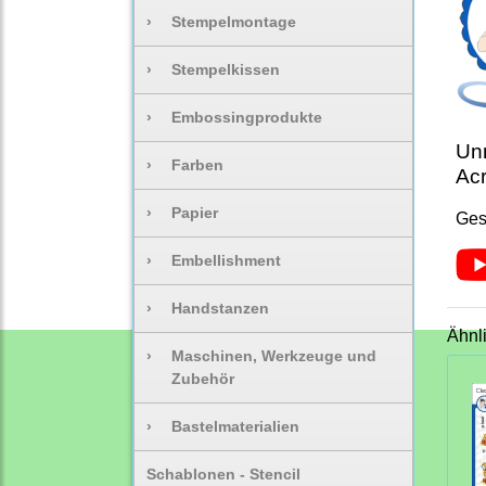
›
Stempelmontage
›
Stempelkissen
›
Embossingprodukte
Unm
›
Farben
Acr
›
Papier
Ges
›
Embellishment
›
Handstanzen
Ähnl
›
Maschinen, Werkzeuge und
Zubehör
›
Bastelmaterialien
Schablonen - Stencil