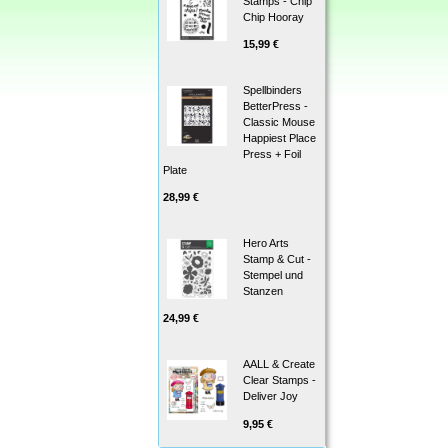
Stamps - Chip
Chip Hooray
15,99 €
Spellbinders
BetterPress -
Classic Mouse
Happiest Place
Press + Foil
Plate
28,99 €
Hero Arts
Stamp & Cut -
Stempel und
Stanzen
24,99 €
AALL & Create
Clear Stamps -
Deliver Joy
9,95 €