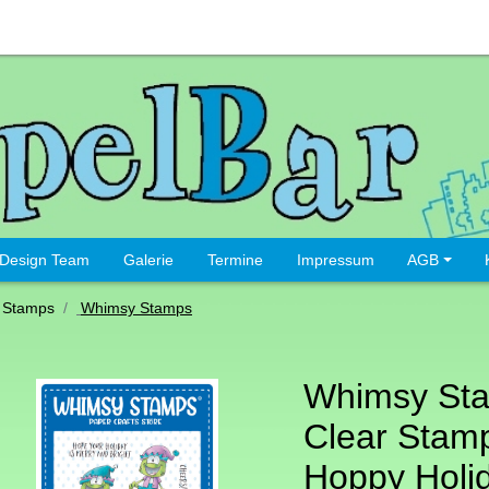
Design Team
Galerie
Termine
Impressum
AGB
 Stamps
Whimsy Stamps
Whimsy St
Clear Stamp
Hoppy Holi