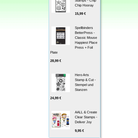
Stamps - Chip
Chip Hooray
15,99 €
Spellbinders
BetterPress -
Classic Mouse
Happiest Place
Press + Foil
Plate
28,99 €
Hero Arts
Stamp & Cut -
Stempel und
Stanzen
24,99 €
AALL & Create
Clear Stamps -
Deliver Joy
9,95 €