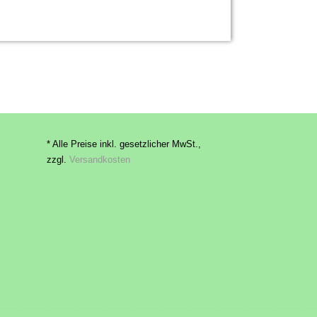
* Alle Preise inkl. gesetzlicher MwSt.,
zzgl.
Versandkosten