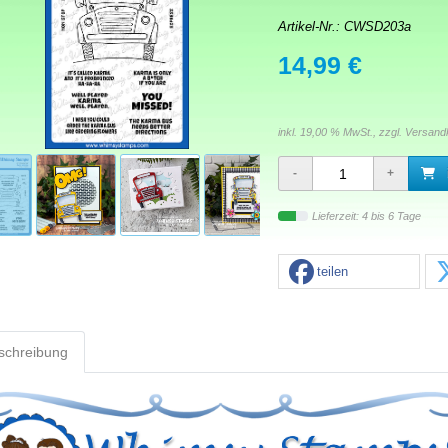
Artikel-Nr.:
CWSD203a
14,99 €
inkl. 19,00 % MwSt., zzgl.
Versand
Lieferzeit: 4 bis 6 Tage
teilen
schreibung