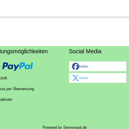
lungsmöglichkeiten
Social Media
teilen
tweet
hrift
sse per Überweisung
tabholer
Powered by
Serverspot.de