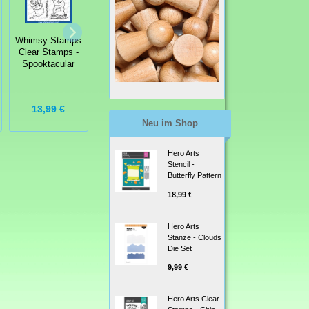
Whimsy Stamps
Whimsy Stamps
Whimsy Stamps
Clear Stamps -
Clear Stamps -
Clear Stamps -
Best Fishes -
Bunny Babies -
Spooktacular
Party Fische
Hasenbabys
13,99 €
14,99 €
13,99 €
Neu im Shop
Hero Arts
Stencil -
Butterfly Pattern
18,99 €
Hero Arts
Stanze - Clouds
Die Set
9,99 €
Hero Arts Clear