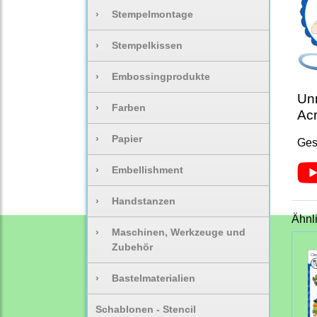
›
Stempelmontage
›
Stempelkissen
›
Embossingprodukte
Unm
›
Farben
Acr
›
Papier
Ges
›
Embellishment
›
Handstanzen
Ähnl
›
Maschinen, Werkzeuge und
Zubehör
›
Bastelmaterialien
Schablonen - Stencil