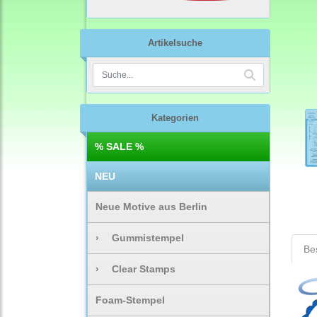
Artikelsuche
Kategorien
% SALE %
NEU
Neue Motive aus Berlin
›
Gummistempel
Be
›
Clear Stamps
Foam-Stempel