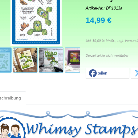
Artikel-Nr.:
DP1013a
14,99 €
inkl. 19,00 % MwSt., zzgl.
Versand
Derzeit leider nicht verfügbar
teilen
schreibung