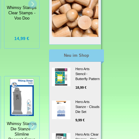
Whimsy Stamps
Clear Stamps -
Whimsy Stamps
Clear Stamps -
Dragon
Clear Stamps -
Polka Dot Pals
Christmas
Voo Doo
Colton
Cheer Drachen
Weihnachten
14,99 €
13,99 €
14,99 €
Neu im Shop
Hero Arts
Stencil -
Butterfly Pattern
18,99 €
Hero Arts
Stanze - Clouds
Die Set
9,99 €
StempelBar
Whimsy Stamps
Stempelgummi
Die Stanze -
Whimsy Stamps
Affe mit Banane
Slimline
Clear Stamps -
Hero Arts Clear