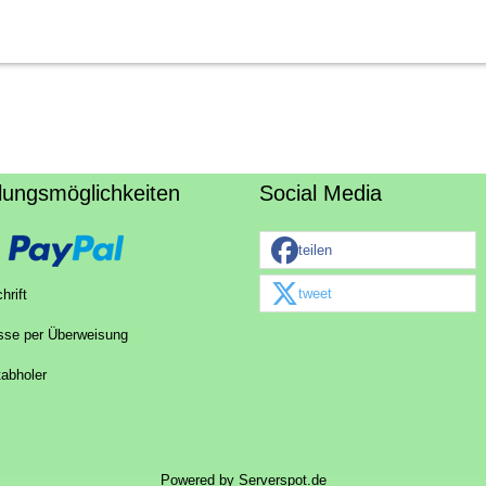
lungsmöglichkeiten
Social Media
teilen
tweet
hrift
sse per Überweisung
tabholer
Powered by
Serverspot.de