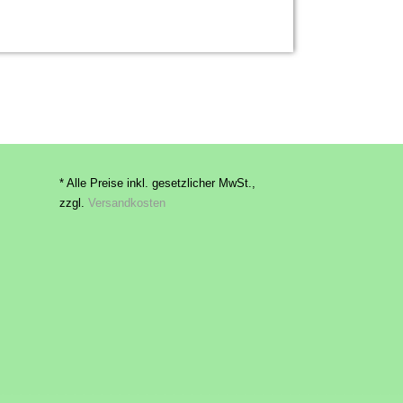
* Alle Preise inkl. gesetzlicher MwSt.,
zzgl.
Versandkosten