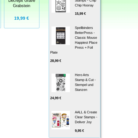
Stamps - Chip
Decrepit Grave
Voo Doo
Chip Hooray
Grabstein
15,99 €
19,99 €
14,99 €
6,00 €
Spellbinders
BetterPress -
Classic Mouse
Happiest Place
Press + Foil
Plate
28,99 €
Hero Arts
Stamp & Cut -
Stempel und
Stanzen
24,99 €
AALL & Create
Clear Stamps -
Deliver Joy
9,95 €