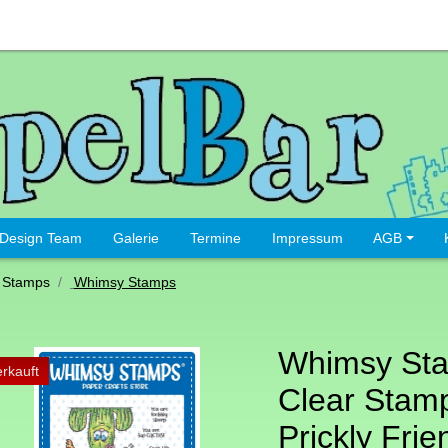
Design Team
Galerie
Termine
Impressum
AGB
 Stamps
Whimsy Stamps
Whimsy St
rkauft
Clear Stamp
Prickly Frie