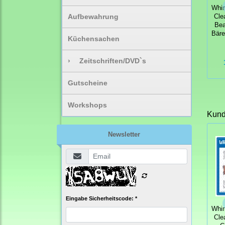
Whi
Aufbewahrung
Cle
Bea
Bär
Küchensachen
›
Zeitschriften/DVD`s
Gutscheine
Workshops
Kunde
Newsletter
Eingabe Sicherheitscode: *
Whi
Cle