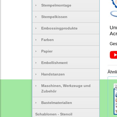
›
Stempelmontage
›
Stempelkissen
Unm
›
Embossingprodukte
Acr
›
Farben
Ges
›
Papier
›
Embellishment
Ähnl
›
Handstanzen
›
Maschinen, Werkzeuge und
Zubehör
›
Bastelmaterialien
Schablonen - Stencil