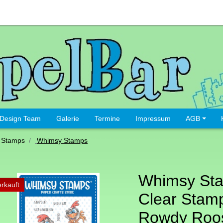
Design Team
Galerie
Termine
Impressum
AGB
 Stamps
Whimsy Stamps
Whimsy St
rkauft
Clear Stamp
Rowdy Roos