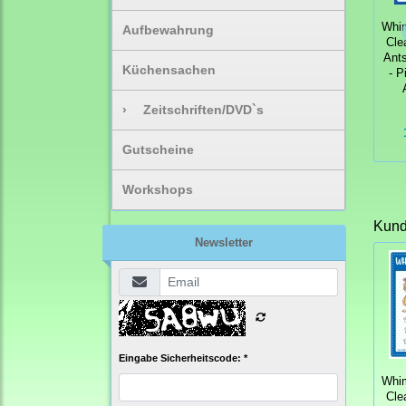
Whi
Aufbewahrung
Cle
Ants
Küchensachen
- P
›
Zeitschriften/DVD`s
Gutscheine
Workshops
Kunde
Newsletter
Eingabe Sicherheitscode: *
Whi
Cle