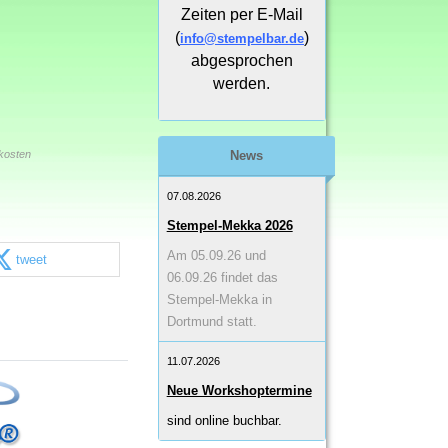
Zeiten per E-Mail
(
)
info@stempelbar.de
abgesprochen
werden.
kosten
News
07.08.2026
Stempel-Mekka 2026
Am 05.09.26 und
tweet
06.09.26 findet das
Stempel-Mekka in
Dortmund statt.
11.07.2026
Neue Workshoptermine
sind online buchbar.