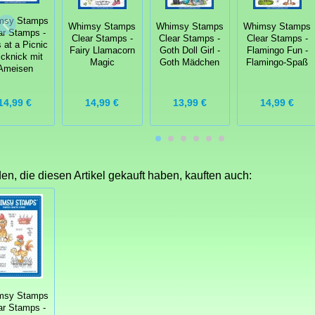
msy Stamps
Whimsy Stamps
Whimsy Stamps
Whimsy Stamps
ar Stamps -
Clear Stamps -
Clear Stamps -
Clear Stamps -
 at a Picnic
Fairy Llamacorn
Goth Doll Girl -
Flamingo Fun -
icknick mit
Magic
Goth Mädchen
Flamingo-Spaß
Ameisen
14,99 €
14,99 €
13,99 €
14,99 €
n, die diesen Artikel gekauft haben, kauften auch:
msy Stamps
ar Stamps -