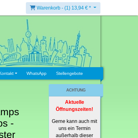
Warenkorb -
(1)
13,94 € *
Kontakt
WhatsApp
Stellengebote
ACHTUNG
Aktuelle
amps
Öffnungszeiten!
s -
Gerne kann auch mit
uns ein Termin
ter
außerhalb dieser