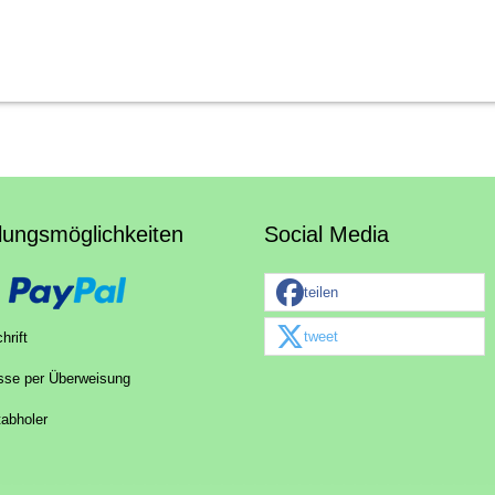
lungsmöglichkeiten
Social Media
teilen
tweet
hrift
sse per Überweisung
tabholer