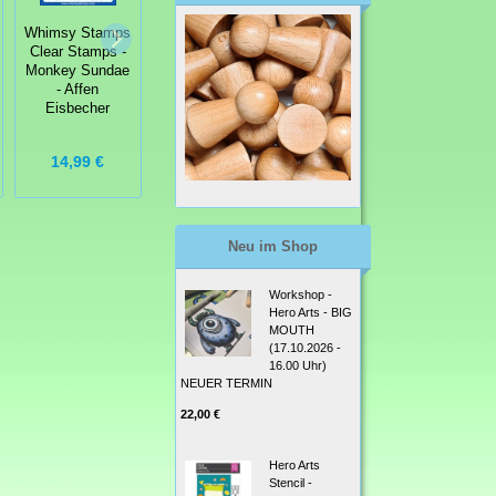
Whimsy Stamps
Whimsy Stamps
Clear Stamps -
Whimsy Stamps
Clear Stamps -
Dragon
Clear Stamps -
Monkey Sundae
Christmas
Arrgg! Pirates -
- Affen
Cheer Drachen
Pirat
Eisbecher
Weihnachten
14,99 €
14,99 €
13,99 €
Neu im Shop
Workshop -
Hero Arts - BIG
MOUTH
(17.10.2026 -
16.00 Uhr)
NEUER TERMIN
22,00 €
Hero Arts
Stencil -