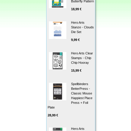
Butterfly Pattern
18,99 €
Hero Arts
Stanze - Clouds
Die Set
9,99 €
Hero Arts Clear
Stamps - Chip
Chip Hooray
15,99 €
Spellbinders
BetterPress -
Classic Mouse
Happiest Place
Press + Foil
Plate
28,99 €
Hero Arts