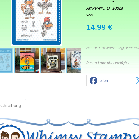
Artikel-Nr.:
DP1082a
von
14,99 €
inkl. 19,00 % MwSt., zzgl.
Versand
Derzeit leider nicht verfügbar
teilen
schreibung