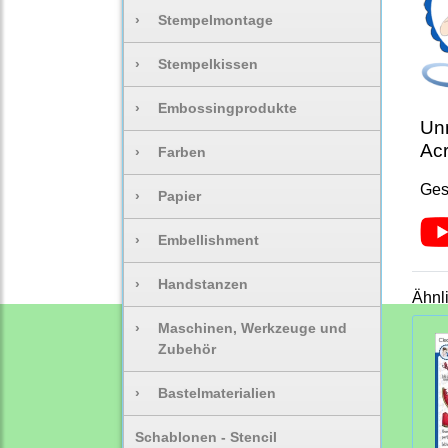
›
Stempelmontage
›
Stempelkissen
›
Embossingprodukte
Unm
Acr
›
Farben
Ges
›
Papier
›
Embellishment
›
Handstanzen
Ähnl
›
Maschinen, Werkzeuge und
Zubehör
›
Bastelmaterialien
Schablonen - Stencil