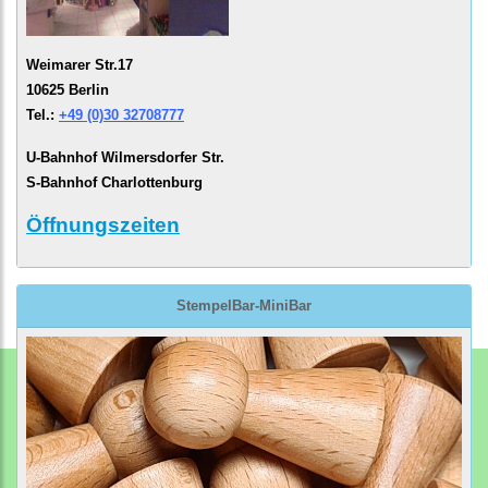
Weimarer Str.17
10625 Berlin
Tel.:
+49 (0)30 32708777
U-Bahnhof Wilmersdorfer Str.
S-Bahnhof Charlottenburg
Öffnungszeiten
StempelBar-MiniBar