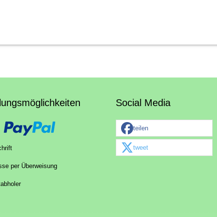
lungsmöglichkeiten
Social Media
teilen
tweet
hrift
sse per Überweisung
tabholer