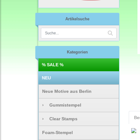
Artikelsuche
Kategorien
% SALE %
NEU
Neue Motive aus Berlin
›
Gummistempel
Be
›
Clear Stamps
Foam-Stempel