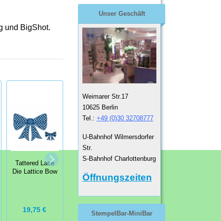
Unser Geschäft
g und Big
Shot
.
Weimarer Str.17
10625 Berlin
Tel.:
+49 (0)30 32708777
U-Bahnhof Wilmersdorfer
Str.
Stanzschablone
S-Bahnhof Charlottenburg
Stanzschablone
Tattered Lace
Die-namics
XCut Xpress A4
Die Lattice Bow
Superstar Photo
Öffnungszeiten
Dies Borders 3
Card Frame
19,75 €
23,99 €
23,95 €
StempelBar-MiniBar