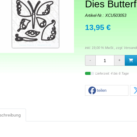
Dies Butterf
Artikel-Nr.:
XCU503053
13,95 €
inkl. 19,00 % MwSt., zzgl.
Versand
Lieferzeit: 4 bis 6 Tage
teilen
schreibung