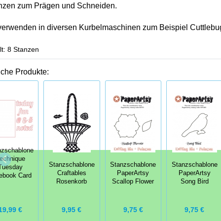
nzen zum Prägen und Schneiden.
verwenden in diversen Kurbelmaschinen zum Beispiel Cuttlebu
lt: 8 Stanzen
iche Produkte:
nzschablone
echnique
Stanzschablone
Stanzschablone
Stanzschablone
Tuesday
Craftables
PaperArtsy
PaperArtsy
ebook Card
Rosenkorb
Scallop Flower
Song Bird
19,99 €
9,95 €
9,75 €
9,75 €