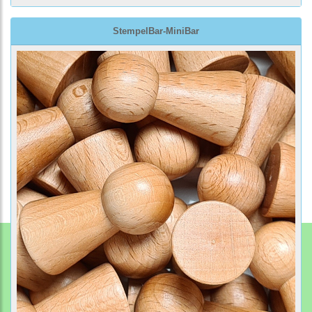
StempelBar-MiniBar