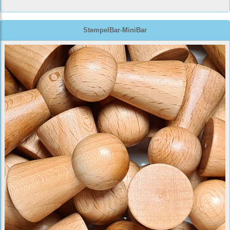
StempelBar-MiniBar