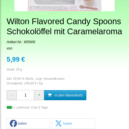
Wilton Flavored Candy Spoons
Schokolöffel mit Caramelaroma
Artikel-Nr.:
W5908
von
5,99 €
Inhalt: 25 g
inkl. 19,00 % MwSt., zzgl.
Versandkosten
Grundpreis:
239,60 € / Kg
in den Warenkorb
Lieferzeit: 4 bis 6 Tage
teilen
tweet