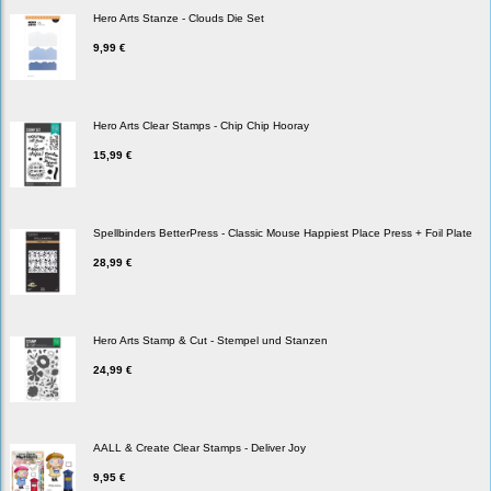
Hero Arts Stanze - Clouds Die Set
9,99 €
Hero Arts Clear Stamps - Chip Chip Hooray
15,99 €
Spellbinders BetterPress - Classic Mouse Happiest Place Press + Foil Plate
28,99 €
Hero Arts Stamp & Cut - Stempel und Stanzen
24,99 €
AALL & Create Clear Stamps - Deliver Joy
9,95 €