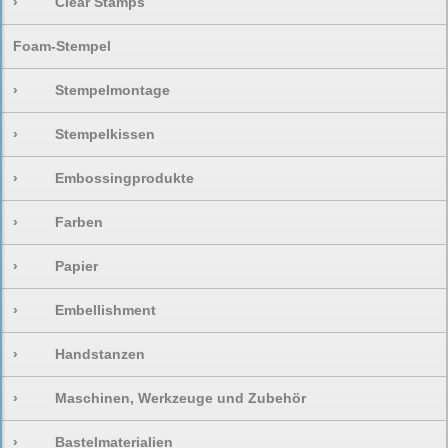
›
Clear Stamps
Foam-Stempel
›
Stempelmontage
›
Stempelkissen
›
Embossingprodukte
›
Farben
›
Papier
›
Embellishment
›
Handstanzen
›
Maschinen, Werkzeuge und Zubehör
›
Bastelmaterialien