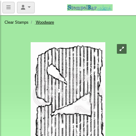
Clear Stamps
Woodware