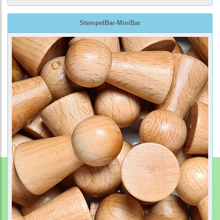
StempelBar-MiniBar