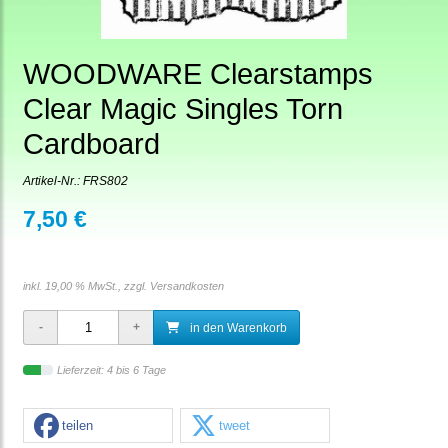
WOODWARE Clearstamps
Clear Magic Singles Torn
Cardboard
Artikel-Nr.:
FRS802
7,50 €
inkl. 19,00 % MwSt., zzgl.
Versandkosten
in den Warenkorb
Lieferzeit: 4 bis 6 Tage
teilen
tweet