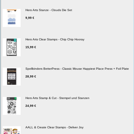
Hero Arts Stanze - Clouds Die Set
9,99 €
Hero Arts Clear Stamps - Chip Chip Hooray
15,99 €
Spellbinders BetterPress - Classic Mouse Happiest Place Press + Foil Plate
28,99 €
Hero Arts Stamp & Cut - Stempel und Stanzen
24,99 €
AALL & Create Clear Stamps - Deliver Joy