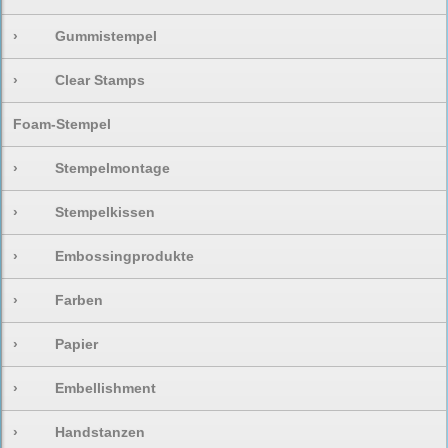
›
Gummistempel
›
Clear Stamps
Foam-Stempel
›
Stempelmontage
›
Stempelkissen
›
Embossingprodukte
›
Farben
›
Papier
›
Embellishment
›
Handstanzen