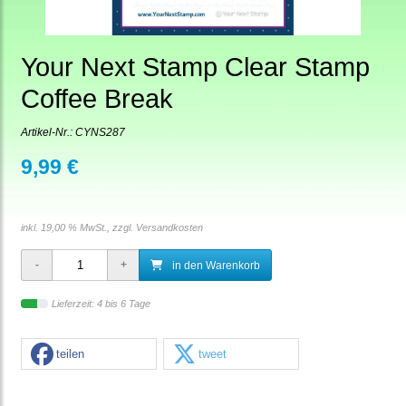
Your Next Stamp Clear Stamp
Coffee Break
Artikel-Nr.:
CYNS287
9,99 €
inkl. 19,00 % MwSt., zzgl.
Versandkosten
in den Warenkorb
Lieferzeit: 4 bis 6 Tage
teilen
tweet