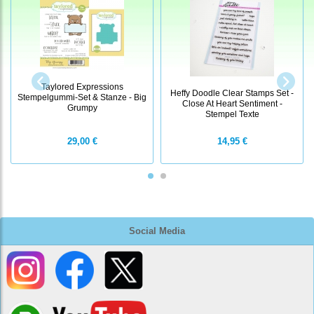
Taylored Expressions
Heffy Doodle Clear Stamps Set -
Stempelgummi-Set & Stanze - Big
Close At Heart Sentiment -
Grumpy
Stempel Texte
29,00 €
14,95 €
Social Media