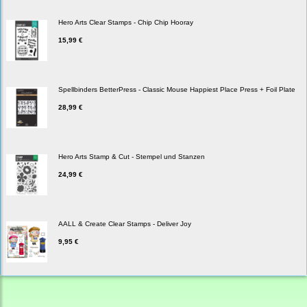
Hero Arts Clear Stamps - Chip Chip Hooray
15,99 €
Spellbinders BetterPress - Classic Mouse Happiest Place Press + Foil Plate
28,99 €
Hero Arts Stamp & Cut - Stempel und Stanzen
24,99 €
AALL & Create Clear Stamps - Deliver Joy
9,95 €