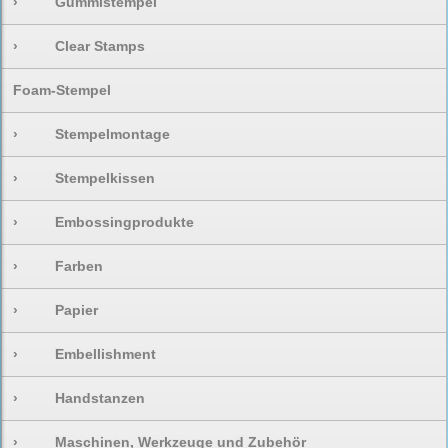
›
Gummistempel
›
Clear Stamps
Foam-Stempel
›
Stempelmontage
›
Stempelkissen
›
Embossingprodukte
›
Farben
›
Papier
›
Embellishment
›
Handstanzen
›
Maschinen, Werkzeuge und Zubehör