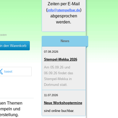
Zeiten per E-Mail
(
)
info@stempelbar.de
abgesprochen
werden.
osten
News
in den Warenkorb
07.08.2026
Stempel-Mekka 2026
Am 05.09.26 und
tweet
06.09.26 findet das
Stempel-Mekka in
Dortmund statt.
11.07.2026
ersen Themen
Neue Workshoptermine
tempeln und
sind online buchbar.
rstellung.