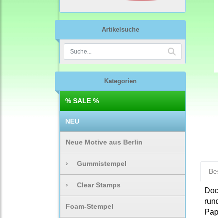
Artikelsuche
Kategorien
% SALE %
NEU
Neue Motive aus Berlin
›
Gummistempel
Be
›
Clear Stamps
Doc
run
Foam-Stempel
Pap