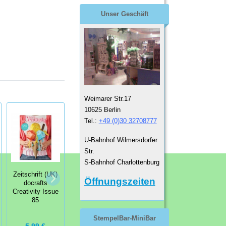
Unser Geschäft
Weimarer Str.17
10625 Berlin
Tel.:
+49 (0)30 32708777
U-Bahnhof Wilmersdorfer
Str.
S-Bahnhof Charlottenburg
Zeitschrift (UK)
Zeitschrift (UK)
Öffnungszeiten
docrafts
docrafts
Creativity Issue
Creativity Issue
85
84
StempelBar-MiniBar