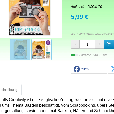
Artikel-Nr.:
DCCM-70
5,99 €
inkl. 7,00 % MwSt., zzgl.
Versandk
Lieferzeit: 4 bis 6 Tage
teilen
schreibung
rafts Creativity ist eine englische Zeitung, welche sich mit div
d ums Thema Basteln beschäftigt. Vom Scrapbooking, übers S
iergestaltung, sowie manchmal Backen, Nähen und Schmuckhe