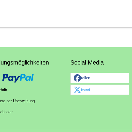
lungsmöglichkeiten
Social Media
teilen
tweet
hrift
sse per Überweisung
tabholer