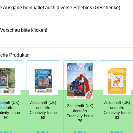
e Ausgabe beinhaltet auch diverse Freebies (Geschenke).
Vorschau bitte klicken!
iche Produkte:
schrift (UK)
Zeitschrift (UK)
Zeitschrift (UK)
Zeitschrift (UK)
docrafts
docrafts
docrafts
docrafts
tivity Issue
Creativity Issue
Creativity Issue
Creativity Issue
59
58
83
78