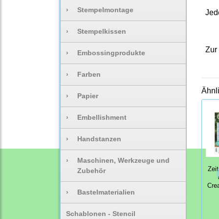
›
Stempelmontage
Jed
›
Stempelkissen
Zur 
›
Embossingprodukte
›
Farben
Ähnl
›
Papier
›
Embellishment
›
Handstanzen
›
Maschinen, Werkzeuge und
Zeit
Zubehör
Crea
›
Bastelmaterialien
Schablonen - Stencil