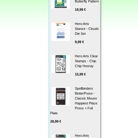
Butterfly Pattern
18,99 €
Hero Arts
Stanze - Clouds
Die Set
9,99 €
Hero Arts Clear
Stamps - Chip
Chip Hooray
15,99 €
Spellbinders
BetterPress -
Classic Mouse
Happiest Place
Press + Foil
Plate
28,99 €
Hero Arts