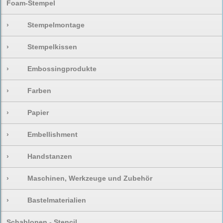
Foam-Stempel
›
Stempelmontage
›
Stempelkissen
›
Embossingprodukte
›
Farben
›
Papier
›
Embellishment
›
Handstanzen
›
Maschinen, Werkzeuge und Zubehör
›
Bastelmaterialien
Schablonen - Stencil