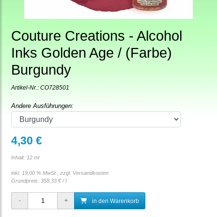
Couture Creations - Alcohol
Inks Golden Age / (Farbe)
Burgundy
Artikel-Nr.:
CO728501
Andere Ausführungen:
4,30 €
Inhalt: 12 ml
inkl. 19,00 % MwSt., zzgl.
Versandkosten
Grundpreis:
358,33 € / l
in den Warenkorb