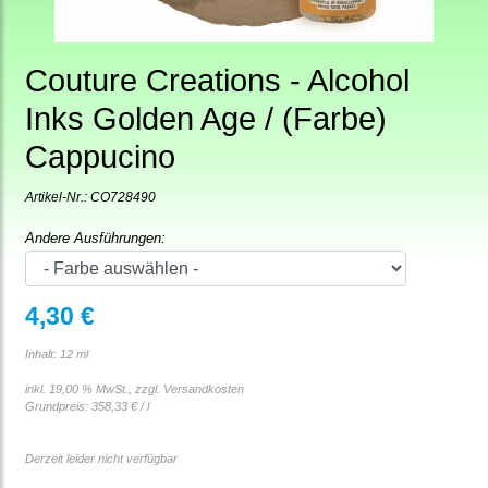
Couture Creations - Alcohol
Inks Golden Age / (Farbe)
Cappucino
Artikel-Nr.:
CO728490
Andere Ausführungen:
4,30 €
Inhalt: 12 ml
inkl. 19,00 % MwSt., zzgl.
Versandkosten
Grundpreis:
358,33 € / l
Derzeit leider nicht verfügbar