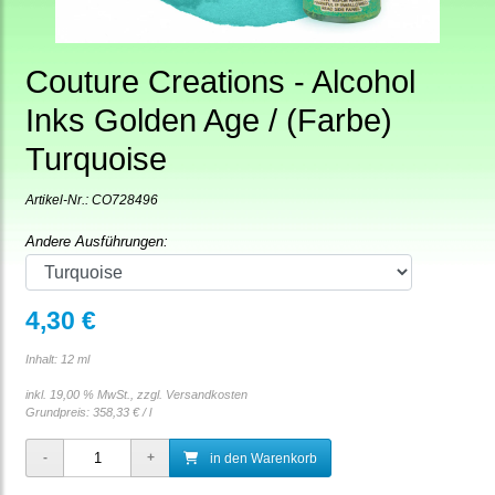
Couture Creations - Alcohol
Inks Golden Age / (Farbe)
Turquoise
Artikel-Nr.:
CO728496
Andere Ausführungen:
4,30 €
Inhalt: 12 ml
inkl. 19,00 % MwSt., zzgl.
Versandkosten
Grundpreis:
358,33 € / l
in den Warenkorb