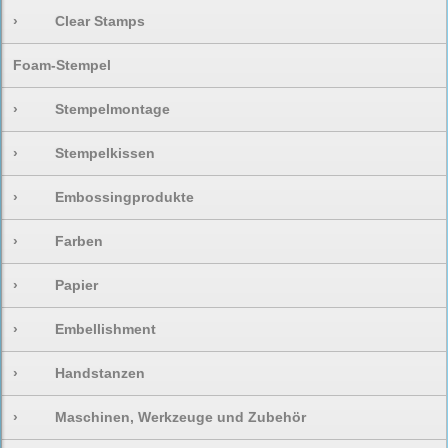
›
Clear Stamps
Foam-Stempel
›
Stempelmontage
›
Stempelkissen
›
Embossingprodukte
›
Farben
›
Papier
›
Embellishment
›
Handstanzen
›
Maschinen, Werkzeuge und Zubehör