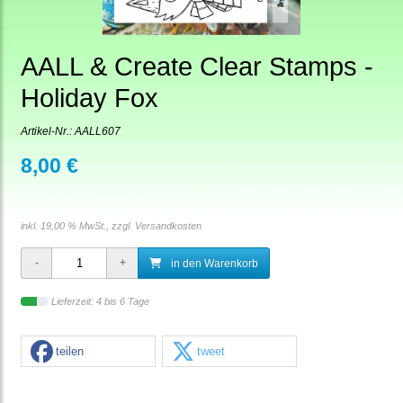
AALL & Create Clear Stamps -
Holiday Fox
Artikel-Nr.:
AALL607
8,00 €
inkl. 19,00 % MwSt., zzgl.
Versandkosten
in den Warenkorb
Lieferzeit: 4 bis 6 Tage
teilen
tweet