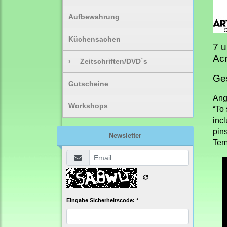
Aufbewahrung
Küchensachen
7 u
Acr
›
Zeitschriften/DVD`s
Ge
Gutscheine
Ang
Workshops
“To
incl
pins
Newsletter
Tem
Eingabe Sicherheitscode: *