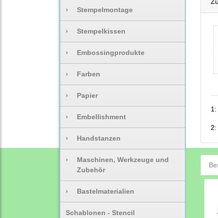
Zu
›
Stempelmontage
›
Stempelkissen
›
Embossingprodukte
›
Farben
›
Papier
1:
›
Embellishment
2:
›
Handstanzen
›
Maschinen, Werkzeuge und
Be
Zubehör
›
Bastelmaterialien
Schablonen - Stencil