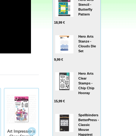
Stencil -
Butterfly
Pattern
18,99 €
Hero Arts
Stanze -
Clouds Die
Set
9,99 €
Hero Arts
Clear
Stamps -
Chip Chip
Hooray
15,99 €
Spellbinders
BetterPress -
Classic
Mouse
Art Impressions
Art Impressions
Happiest
Stitch a card!