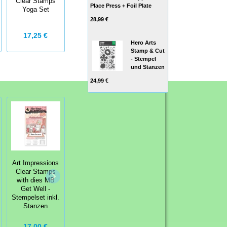
Girlfriends Latte
Clear Stamps
Place Press + Foil Plate
Tree & Star
Love Set
Yoga Set
Clear Set
28,99 €
12,94 €
17,25 €
11,00 €
17,25 €
Hero Arts
Stamp & Cut
- Stempel
und Stanzen
24,99 €
Art Impressions
Art Impressions
Taylored
Clear Stamps
Clear Stamps
Expressions
with dies MB
with dies MB
Stempelgummi -
Get Well -
Office -
Frosty
Stempelset inkl.
Stempelset inkl.
Background
Stanzen
Stanzen
17,00 €
17,00 €
20,00 €