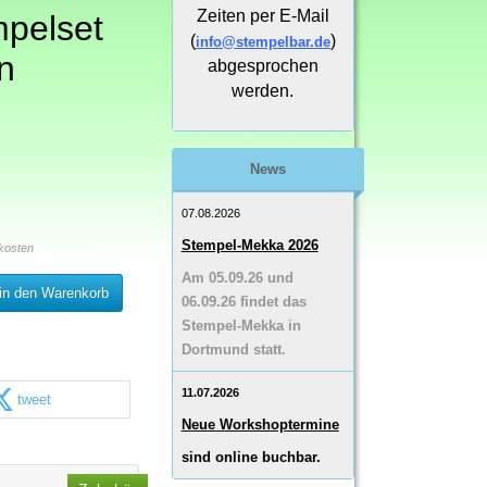
Zeiten per E-Mail
mpelset
(
)
info@stempelbar.de
n
abgesprochen
werden.
News
07.08.2026
Stempel-Mekka 2026
kosten
Am 05.09.26 und
in den Warenkorb
06.09.26 findet das
Stempel-Mekka in
Dortmund statt.
11.07.2026
tweet
Neue Workshoptermine
sind online buchbar.