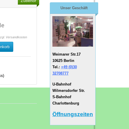
Zubehör
Unser Geschäft
le
zzgl.
Versandkosten
enkorb
Weimarer Str.17
10625 Berlin
Tel.:
+49 (0)30
32708777
ks)
U-Bahnhof
Wilmersdorfer Str.
S-Bahnhof
Charlottenburg
Öffnungszeiten