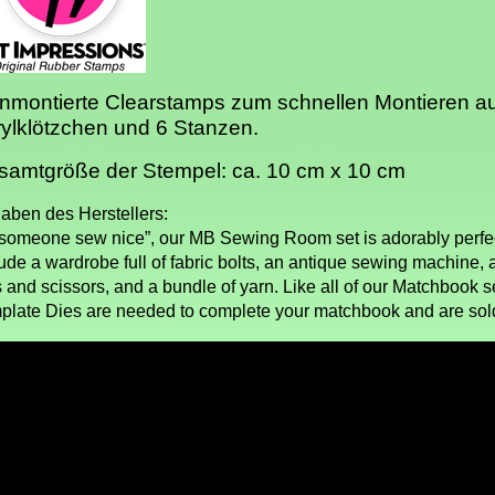
nmontierte Clearstamps zum schnellen Montieren a
ylklötzchen und 6 Stanzen.
samtgröße der Stempel: ca. 10 cm x 10 cm
aben des Herstellers:
 someone sew nice”, our MB Sewing Room set is adorably perfe
ude a wardrobe full of fabric bolts, an antique sewing machine, a
 and scissors, and a bundle of yarn. Like all of our Matchbook s
plate Dies are needed to complete your matchbook and are sold