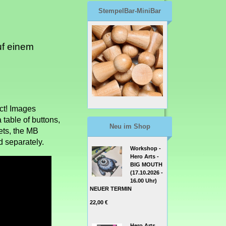
StempelBar-MiniBar
uf einem
ct! Images
 table of buttons,
Neu im Shop
ets, the MB
 separately.
Workshop -
Hero Arts -
BIG MOUTH
(17.10.2026 -
16.00 Uhr)
NEUER TERMIN
22,00 €
Hero Arts