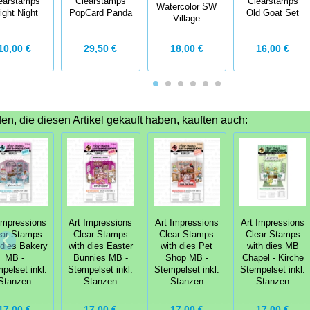
earstamps
Clearstamps
Clearstamps
Watercolor SW
ight Night
PopCard Panda
Old Goat Set
Village
10,00 €
29,50 €
18,00 €
16,00 €
n, die diesen Artikel gekauft haben, kauften auch:
Impressions
Art Impressions
Art Impressions
Art Impressions
ear Stamps
Clear Stamps
Clear Stamps
Clear Stamps
 dies Bakery
with dies Easter
with dies Pet
with dies MB
MB -
Bunnies MB -
Shop MB -
Chapel - Kirche
pelset inkl.
Stempelset inkl.
Stempelset inkl.
Stempelset inkl.
Stanzen
Stanzen
Stanzen
Stanzen
17,00 €
17,00 €
17,00 €
17,00 €