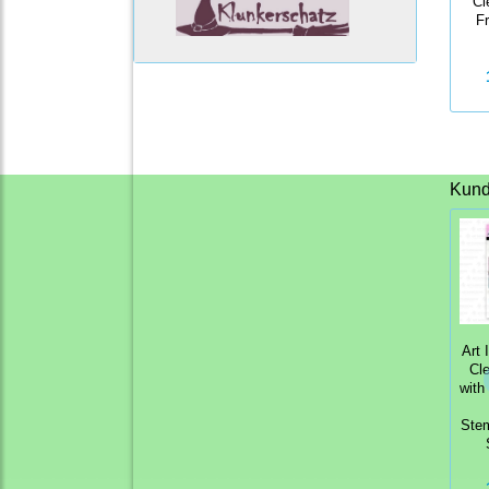
Cl
Fr
Kunde
Art 
Cl
with
Stem