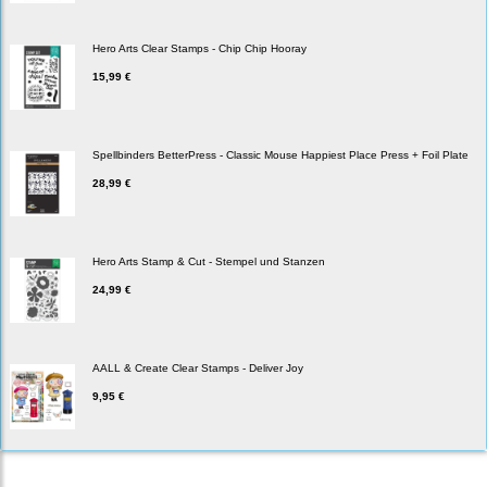
Hero Arts Clear Stamps - Chip Chip Hooray
15,99 €
Spellbinders BetterPress - Classic Mouse Happiest Place Press + Foil Plate
28,99 €
Hero Arts Stamp & Cut - Stempel und Stanzen
24,99 €
AALL & Create Clear Stamps - Deliver Joy
9,95 €