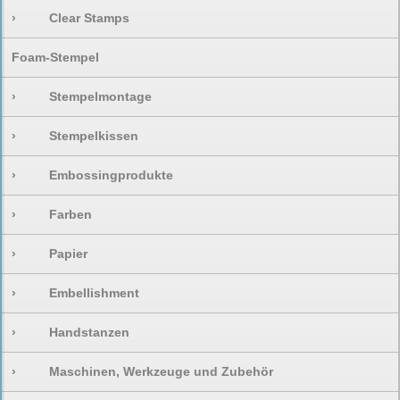
›
Clear Stamps
Foam-Stempel
›
Stempelmontage
›
Stempelkissen
›
Embossingprodukte
›
Farben
›
Papier
›
Embellishment
›
Handstanzen
›
Maschinen, Werkzeuge und Zubehör