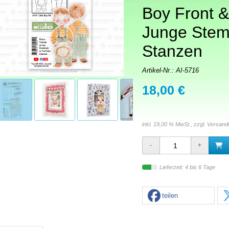
Boy Front &
Junge Stem
Stanzen
Artikel-Nr.:
AI-5716
18,00 €
inkl. 19,00 % MwSt., zzgl.
Versand
Lieferzeit: 4 bis 6 Tage
teilen