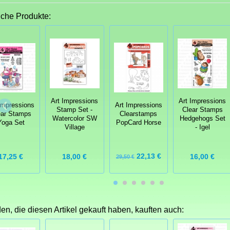
iche Produkte:
Art Impressions
Art Impressions
Art Impressions
Impressions
Stamp Set -
Clear Stamps
Clearstamps
ear Stamps
Watercolor SW
Hedgehogs Set
PopCard Horse
Yoga Set
Village
- Igel
22,13 €
17,25 €
18,00 €
16,00 €
29,50 €
n, die diesen Artikel gekauft haben, kauften auch: