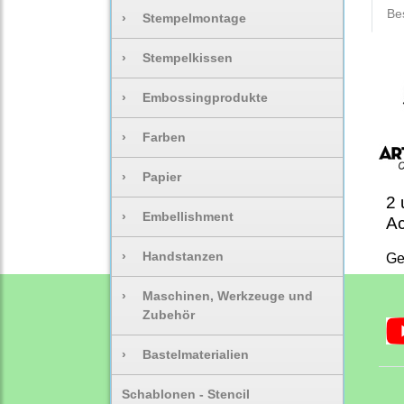
Be
›
Stempelmontage
›
Stempelkissen
›
Embossingprodukte
›
Farben
›
Papier
2 
›
Embellishment
Ac
›
Handstanzen
Ge
›
Maschinen, Werkzeuge und
Zubehör
›
Bastelmaterialien
Schablonen - Stencil