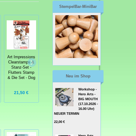
StempelBar-MiniBar
Art Impressions
Art Impressions
Clearstamps
Clearstamps &
Art Impressions
und Stanzen -
Stanz-Set -
Clearstamps
Twist Ties
Flutters Stamp
Hot Java Mama
Stamp & Die
Neu im Shop
& Die Set - Dog
Set - Elephant
Workshop -
21,50 €
21,50 €
16,00 €
Hero Arts -
BIG MOUTH
(17.10.2026 -
16.00 Uhr)
NEUER TERMIN
22,00 €
Hero Arts