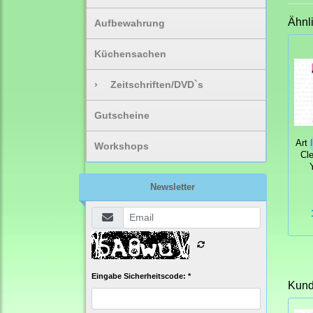
Ähnl
Aufbewahrung
Küchensachen
›
Zeitschriften/DVD`s
Gutscheine
Art 
Workshops
Cl
Newsletter
Eingabe Sicherheitscode: *
Kunde