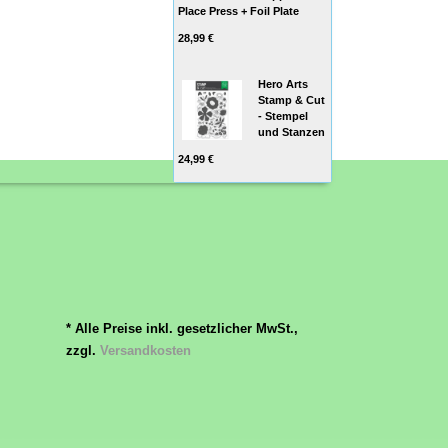
Place Press + Foil Plate
28,99 €
Hero Arts
Stamp & Cut
- Stempel
und Stanzen
24,99 €
* Alle Preise inkl. gesetzlicher MwSt.,
zzgl.
Versandkosten