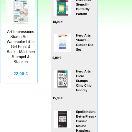
Stencil -
Butterfly
Pattern
18,99 €
Art Impressions
Hero Arts
Stamp Set -
Stanze -
Watercolor Little
Clouds Die
Girl Front &
Set
Back - Mädchen
Stempel &
9,99 €
Stanzen
Hero Arts
22,00 €
Clear
Stamps -
Chip Chip
Hooray
15,99 €
Spellbinders
BetterPress -
Classic
Mouse
Happiest