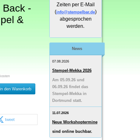
Zeiten per E-Mail
 Back -
(
)
info@stempelbar.de
pel &
abgesprochen
werden.
News
07.08.2026
Stempel-Mekka 2026
kosten
Am 05.09.26 und
06.09.26 findet das
in den Warenkorb
Stempel-Mekka in
Dortmund statt.
11.07.2026
tweet
Neue Workshoptermine
sind online buchbar.