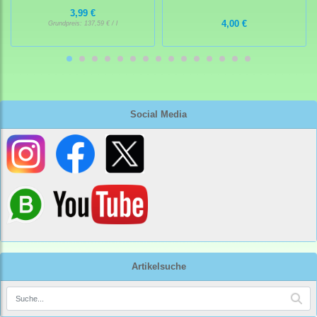
3,99 €
4,00 €
Grundpreis:
137,59 € / l
Social Media
Artikelsuche