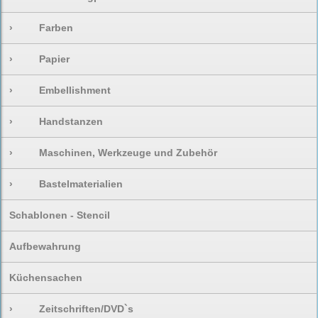
›
Farben
›
Papier
›
Embellishment
›
Handstanzen
›
Maschinen, Werkzeuge und Zubehör
›
Bastelmaterialien
Schablonen - Stencil
Aufbewahrung
Küchensachen
›
Zeitschriften/DVD`s