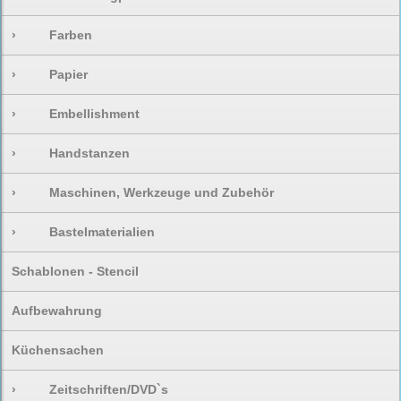
›
Farben
›
Papier
›
Embellishment
›
Handstanzen
›
Maschinen, Werkzeuge und Zubehör
›
Bastelmaterialien
Schablonen - Stencil
Aufbewahrung
Küchensachen
›
Zeitschriften/DVD`s