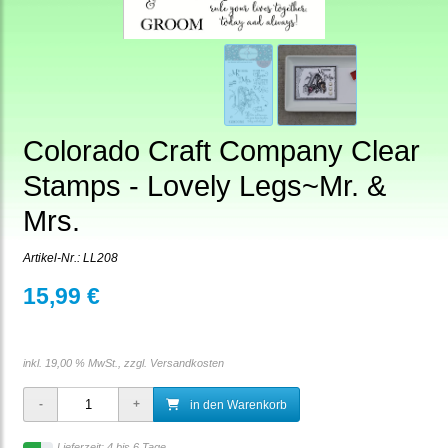
Colorado Craft Company Clear
Stamps - Lovely Legs~Mr. &
Mrs.
Artikel-Nr.:
LL208
15,99 €
inkl. 19,00 % MwSt., zzgl.
Versandkosten
in den Warenkorb
Lieferzeit: 4 bis 6 Tage