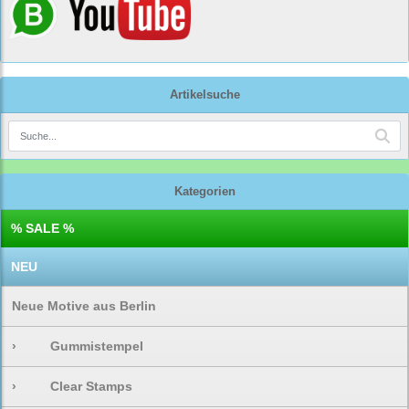
Artikelsuche
Kategorien
% SALE %
NEU
Neue Motive aus Berlin
›
Gummistempel
›
Clear Stamps