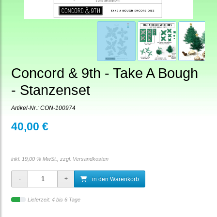
Concord & 9th - Take A Bough
- Stanzenset
Artikel-Nr.:
CON-100974
40,00 €
inkl. 19,00 % MwSt., zzgl.
Versandkosten
in den Warenkorb
Lieferzeit: 4 bis 6 Tage