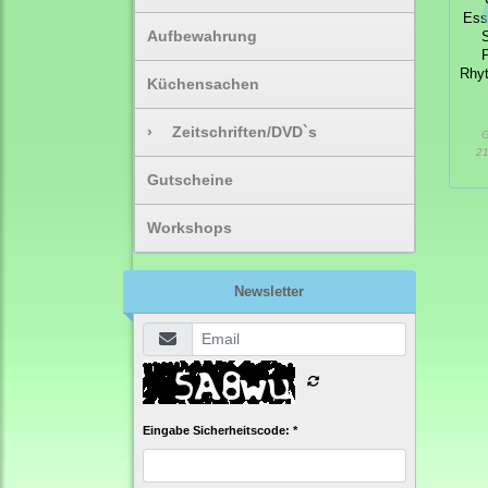
Ess
Aufbewahrung
S
P
Rhyt
Küchensachen
›
Zeitschriften/DVD`s
G
21
Gutscheine
Workshops
Newsletter
Eingabe Sicherheitscode: *