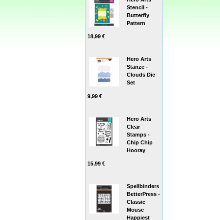
Stencil -
Butterfly
Pattern
18,99 €
Hero Arts
Stanze -
Clouds Die
Set
9,99 €
Hero Arts
Clear
Stamps -
Chip Chip
Hooray
15,99 €
Spellbinders
BetterPress -
Classic
Mouse
Happiest