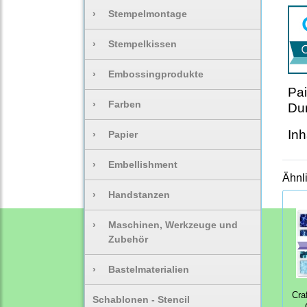
›
Stempelmontage
›
Stempelkissen
›
Embossingprodukte
Pai
›
Farben
Du
Inh
›
Papier
›
Embellishment
Ähnl
›
Handstanzen
›
Maschinen, Werkzeuge und
Zubehör
›
Bastelmaterialien
Cra
Schablonen - Stencil