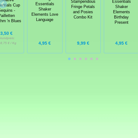
Creative
Stampendous
Essentials
Essentials
entials Cup
Fringe Petals
Shaker
Shaker
equins -
and Posies
Elements
Elements Love
ailletten
Combo Kit
Birthday
Language
hm 'n Blues
Present
3,50 €
rundpreis:
4,95 €
9,99 €
4,95 €
8,75 € / Kg