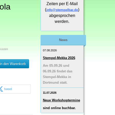
Zeiten per E-Mail
iola
(
)
info@stempelbar.de
abgesprochen
werden.
News
kosten
07.08.2026
Stempel-Mekka 2026
in den Warenkorb
Am 05.09.26 und
06.09.26 findet das
Stempel-Mekka in
Dortmund statt.
tweet
11.07.2026
Neue Workshoptermine
sind online buchbar.