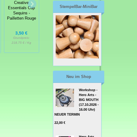
Creative
Creative
Essentials
StempelBar-MiniBar
Essentials Cup
Essentials Cup
Shaker
Sequins -
Sequins -
Elements
Pailletten Rouge
Pailletten Baby
Sprinkles
3,50 €
3,50 €
Grundpreis:
Grundpreis:
4,95 €
218,75 € / Kg
218,75 € / Kg
Neu im Shop
Workshop -
Hero Arts -
BIG MOUTH
(17.10.2026 -
16.00 Uhr)
NEUER TERMIN
22,00 €
Hero Arts