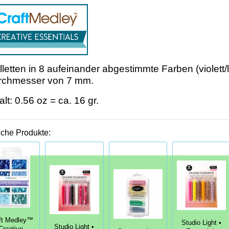
lletten in 8 aufeinander abgestimmte Farben (violett/l
rchmesser von 7 mm.
alt: 0.56 oz = ca. 16 gr.
iche Produkte:
ft Medley™
Studio Light •
Studio Light •