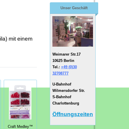
Unser Geschäft
ila) mit einem
Weimarer Str.17
10625 Berlin
Tel.:
+49 (0)30
32708777
U-Bahnhof
Wilmersdorfer Str.
S-Bahnhof
Charlottenburg
Öffnungszeiten
Craft Medley™
Craft Medley™
Studio Light •