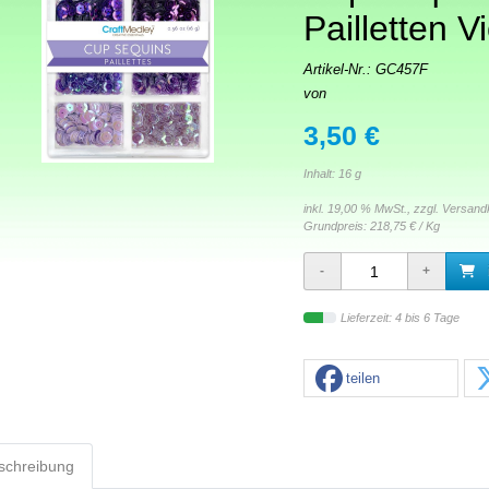
Pailletten V
Artikel-Nr.:
GC457F
von
3,50 €
Inhalt: 16 g
inkl. 19,00 % MwSt., zzgl.
Versand
Grundpreis:
218,75 € / Kg
Lieferzeit: 4 bis 6 Tage
teilen
schreibung