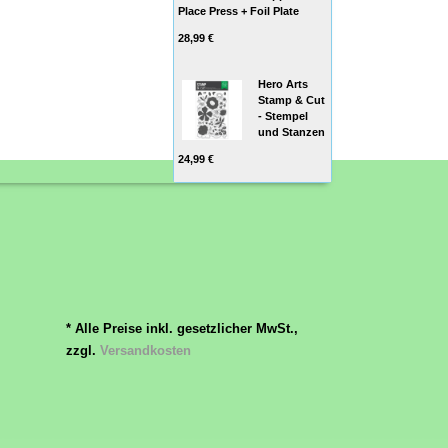
Place Press + Foil Plate
28,99 €
Hero Arts
Stamp & Cut
- Stempel
und Stanzen
24,99 €
* Alle Preise inkl. gesetzlicher MwSt.,
zzgl.
Versandkosten