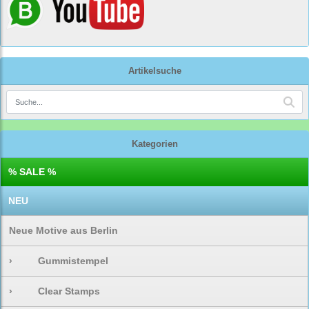
Artikelsuche
Kategorien
% SALE %
NEU
Neue Motive aus Berlin
›
Gummistempel
›
Clear Stamps