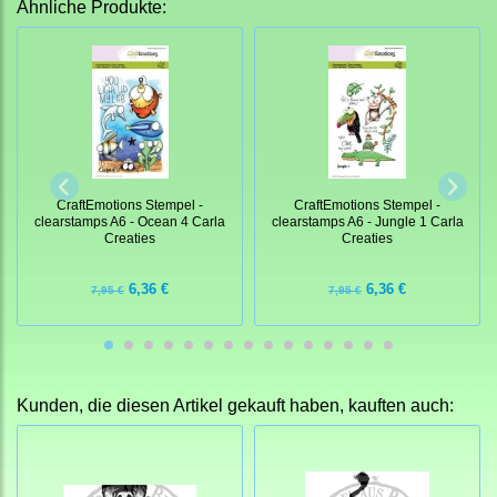
Ähnliche Produkte:
CraftEmotions Stempel -
CraftEmotions Stempel -
clearstamps A6 - Ocean 4 Carla
clearstamps A6 - Jungle 1 Carla
Creaties
Creaties
6,36 €
6,36 €
7,95 €
7,95 €
Kunden, die diesen Artikel gekauft haben, kauften auch: